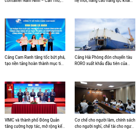
container Nam Ninh – Cần Thơ,
hệ mới, nâng cao năng lực khai
mở thêm hướng kết nối logistics
thác cảng
cho ĐBSCL
Cảng Cam Ranh tăng tốc bứt phá,
Cảng Hải Phòng đón chuyến tàu
tạo nền tảng hoàn thành mục tiêu
RORO xuất khẩu đầu tiên của
tăng trưởng năm 2026
Hyundai Glovis
VIMC và thành phố Đông Quản
Cơ chế cho người làm, chính sách
tăng cường hợp tác, mở rộng kết
cho người nghỉ, chế tài cho người
nối logistics và thương mại Việt
vi phạm
Nam – Trung Quốc