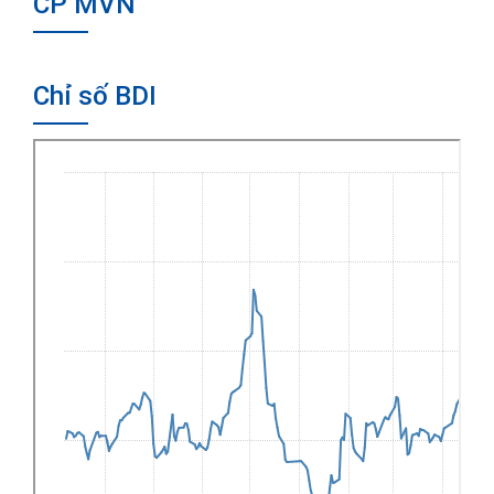
CP MVN
Chỉ số BDI