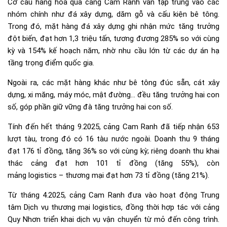
Cơ cấu hàng hóa qua cảng Cam Ranh vẫn tập trung vào các
nhóm chính như
đá xây dựng
, dăm gỗ và cấu kiện bê tông.
Trong đó, mặt hàng đá xây dựng ghi nhận mức tăng trưởng
đột biến, đạt hơn 1,3 triệu tấn, tương đương 285% so với cùng
kỳ và 154% kế hoạch năm, nhờ nhu cầu lớn từ các dự án hạ
tầng trọng điểm quốc gia.
Ngoài ra, các mặt hàng khác như bê tông đúc sẵn, cát xây
dựng, xi măng, máy móc, mật đường… đều tăng trưởng hai con
số, góp phần giữ vững đà tăng trưởng hai con số.
Tính đến hết tháng 9.2025, cảng Cam Ranh đã tiếp nhận 653
lượt tàu, trong đó có 16 tàu nước ngoài. Doanh thu 9 tháng
đạt 176 tỉ đồng, tăng 36% so với cùng kỳ; riêng doanh thu khai
thác cảng đạt hơn 101 tỉ đồng (tăng 55%), còn
mảng
logistics
– thương mại đạt hơn 73 tỉ đồng (tăng 21%).
Từ tháng 4.2025, cảng Cam Ranh đưa vào hoạt động Trung
tâm Dịch vụ thương mại logistics, đồng thời hợp tác với cảng
Quy Nhơn triển khai dịch vụ vận chuyển từ mỏ đến công trình.