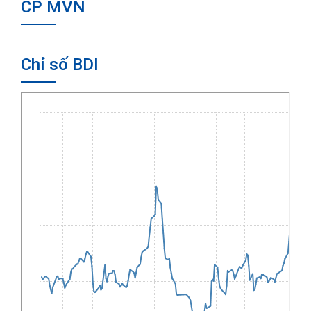
CP MVN
Chỉ số BDI