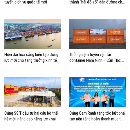
tuyến dịch vụ quốc tế mới
thành “hải đồ số” dẫn đường cho
doanh nghiệp hàng hải
Hiện đại hóa cảng biển tạo động
Thử nghiệm tuyến vận tải
lực mới cho tăng trưởng kinh tế
container Nam Ninh – Cần Thơ,
Hải Phòng
mở thêm hướng kết nối logistics
cho ĐBSCL
Cảng SSIT đầu tư hai cẩu bờ thế
Cảng Cam Ranh tăng tốc bứt phá,
hệ mới, nâng cao năng lực khai
tạo nền tảng hoàn thành mục tiêu
thác cảng
tăng trưởng năm 2026