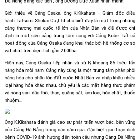
Đà Nẵng đang xúc tiến”, ông Dương Đức Xuân nhấn mạnh.
Giới thiệu về Cảng Osaka, ông K.Kikahata – Giám đốc điều
hành Tatsumi Shokai Co.,Ltd cho biết đây là một trong những
cảng thương mại quốc tế lớn của Nhật Bản và đã được chỉ
định là một siêu cảng trung tâm cùng với Cảng Kobe. Tất cả
hoạt động của Cảng Osaka đang khai thác bởi hệ thống cơ sở
vật chất trên diện tích gần 2.000ha.
Hiện nay, Cảng Osaka tiếp nhận và xử lý khoảng 85 triệu tấn
hàng hóa mỗi năm. Cảng này cũng là một trung tâm phân phối
hàng hóa cho phần lớn đất nước Nhật Bản và nhập khẩu nhiều
loại hàng hóa khác nhau, chủ yếu là các mặt hàng thực phẩm
và nông sản, dầu thô, than, quặng sắt, kim loại, hóa chất, thuốc
nhuộm…
Ông K.Kikahata đánh giá cao sự phát triển vượt bậc, bền vững
của Cảng Đà Nẵng trong các năm qua; đặc biệt giai đoạn dịch
bệnh COVID-19 ảnh hưởng đến toàn cầu nhưng Cảng Đà Nẵng