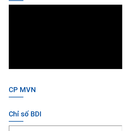
CP MVN
Chỉ số BDI