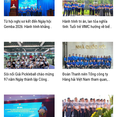
Từ hội nghị sơ kết đến Ngày hội
Hành trình tri ân, lan tỏa nghĩa
Gemba 2026: Hành trình khẳng
tình: Tuổi trẻ VIMC hướng về biển
định bản lĩnh tuổi trẻ VIMC
đảo quê hương
Sôi nổi Giải Pickleball chào mừng
Đoàn Thanh niên Tổng công ty
97 năm Ngày thành lập Công
Hàng hải Việt Nam tham quan,
đoàn Việt Nam
học tập thực tế tại Nhà Quốc hội