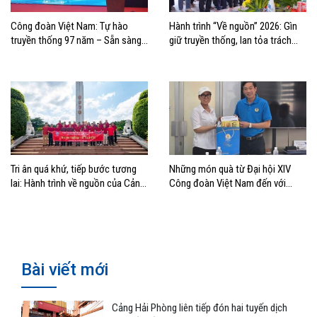
Công đoàn Việt Nam: Tự hào
Hành trình “Về nguồn” 2026: Gìn
truyền thống 97 năm – Sẵn sàng
giữ truyền thống, lan tỏa trách
bước vào kỷ nguyên mới
nhiệm
Tri ân quá khứ, tiếp bước tương
Những món quà từ Đại hội XIV
lai: Hành trình về nguồn của Cảng
Công đoàn Việt Nam đến với
Sài Gòn và Cảng Quy Nhơn
đoàn viên, NLĐ ngành Hàng hải
Bài viết mới
Cảng Hải Phòng liên tiếp đón hai tuyến dịch