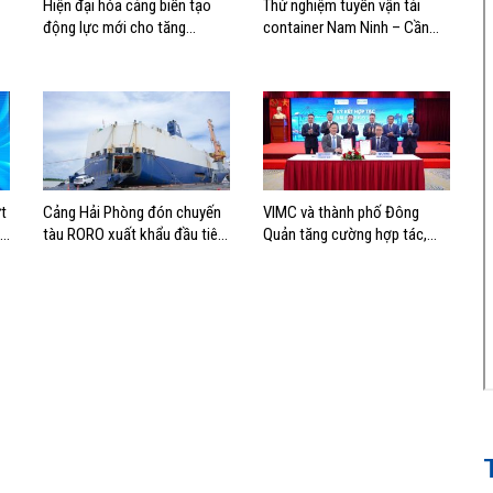
Hiện đại hóa cảng biển tạo
Thử nghiệm tuyến vận tải
động lực mới cho tăng
container Nam Ninh – Cần
trưởng kinh tế Hải Phòng
Thơ, mở thêm hướng kết nối
logistics cho ĐBSCL
t
Cảng Hải Phòng đón chuyến
VIMC và thành phố Đông
nh
tàu RORO xuất khẩu đầu tiên
Quản tăng cường hợp tác,
của Hyundai Glovis
mở rộng kết nối logistics và
thương mại Việt Nam – Trung
Quốc