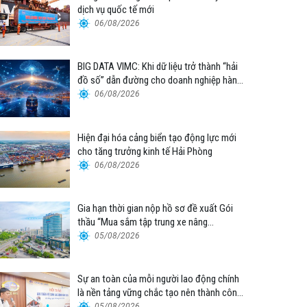
dịch vụ quốc tế mới
06/08/2026
BIG DATA VIMC: Khi dữ liệu trở thành “hải
đồ số” dẫn đường cho doanh nghiệp hàng
hải
06/08/2026
Hiện đại hóa cảng biển tạo động lực mới
cho tăng trưởng kinh tế Hải Phòng
06/08/2026
Gia hạn thời gian nộp hồ sơ đề xuất Gói
thầu “Mua sắm tập trung xe nâng
container thuộc Tổng công ty Hàng hải
05/08/2026
Việt Nam – CTCP”
Sự an toàn của mỗi người lao động chính
là nền tảng vững chắc tạo nên thành công
của Cảng Đà Nẵng
05/08/2026