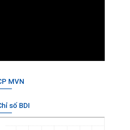
CP MVN
Chỉ số BDI