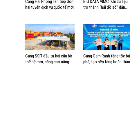
Cảng Hải Phòng liên tiếp đón
BIG DATA VIMC: Khi dữ liệu
hai tuyến dịch vụ quốc tế mới
trở thành “hải đồ số” dẫn
đường cho doanh nghiệp
hàng hải
Cảng SSIT đầu tư hai cẩu bờ
Cảng Cam Ranh tăng tốc bứ
thế hệ mới, nâng cao năng
phá, tạo nền tảng hoàn thà
lực khai thác cảng
mục tiêu tăng trưởng năm
2026