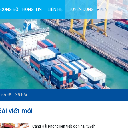
CÔNG BỐ THÔNG TIN
LIÊN HỆ
TUYỂN DỤNG
VI/
EN
inh tế - Xã hội
Bài viết mới
Cảng Hải Phòng liên tiếp đón hai tuyến