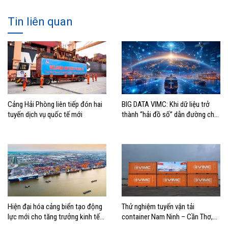
Tin liên quan
Cảng Hải Phòng liên tiếp đón hai
BIG DATA VIMC: Khi dữ liệu trở
tuyến dịch vụ quốc tế mới
thành “hải đồ số” dẫn đường cho
doanh nghiệp hàng hải
Hiện đại hóa cảng biển tạo động
Thử nghiệm tuyến vận tải
lực mới cho tăng trưởng kinh tế
container Nam Ninh – Cần Thơ,
Hải Phòng
mở thêm hướng kết nối logistics