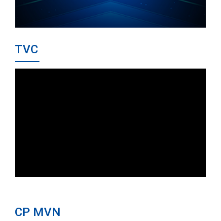
TVC
CP MVN