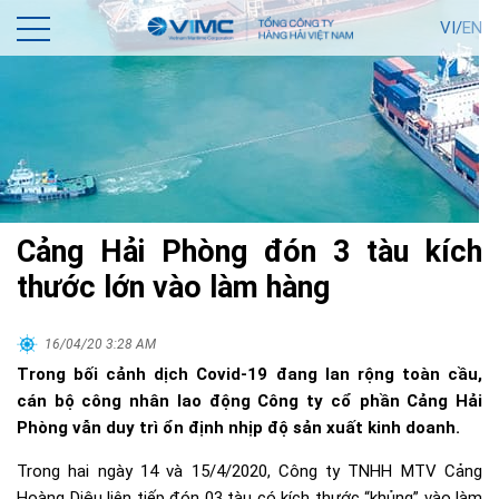
VI/
EN
Cảng Hải Phòng đón 3 tàu kích
thước lớn vào làm hàng
16/04/20 3:28 AM
Trong bối cảnh dịch Covid-19 đang lan rộng toàn cầu,
cán bộ công nhân lao động Công ty cổ phần Cảng Hải
Phòng vẫn duy trì ổn định nhịp độ sản xuất kinh doanh.
Trong hai ngày 14 và 15/4/2020, Công ty TNHH MTV Cảng
Hoàng Diệu liên tiếp đón 03 tàu có kích thước “khủng” vào làm