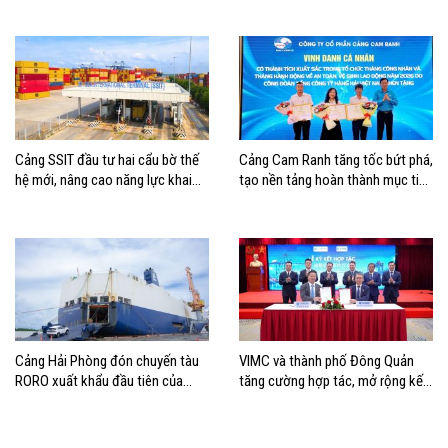
cho ĐBSCL
Cảng SSIT đầu tư hai cẩu bờ thế
Cảng Cam Ranh tăng tốc bứt phá,
hệ mới, nâng cao năng lực khai
tạo nền tảng hoàn thành mục tiêu
thác cảng
tăng trưởng năm 2026
Cảng Hải Phòng đón chuyến tàu
VIMC và thành phố Đông Quản
RORO xuất khẩu đầu tiên của
tăng cường hợp tác, mở rộng kết
Hyundai Glovis
nối logistics và thương mại Việt
Nam – Trung Quốc