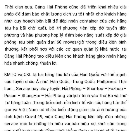
Thời gian qua, Cảng Hải Phòng cũng đã triển khai nhiều giải
pháp để đảm bảo chất lượng dịch vụ tốt nhất cho khách hàng
như: quy hoạch bến bãi để tiếp nhận container của các hãng
tàu hạ bãi chờ xuất, bố trí phương tiện xếp dỡ tuyến tiền
phương và hậu phương hợp lý, đảm bảo năng suất xếp dỡ giải
phóng tàu bình quân đạt 60 moves/giờ trong điều kiện bình
thường, kết phối hợp với các cơ quan quản lý Nhà nước tại
Cảng Hải Phòng tạo điều kiện cho khách hàng giao nhận hàng
hóa nhanh chóng, thuận lợi.
KMTC và CKL là hai hãng tàu lớn của Hàn Quốc với thế mạnh
các tuyến châu Á như: Hàn Quốc, Trung Quốc, Phillipines, Thái
Lan…. Service này chạy tuyến Hải Phòng – Shantou – Fuzhou –
Pusan – ShangHai – Hải Phòng với lịch trình vào thứ Ba và thứ
Tư hàng tuần. Trong bối cảnh nền kinh tế vận tải, hàng hải thế
giới và Việt Nam có nhiều biến động giảm do ảnh hưởng của
dịch bệnh Covid-19, việc Cảng Hải Phòng liên tiếp đón những
service mới là những tín hiệu vui báo hiệu sự khởi sắc trong
sản xuất kinh doanh, đồng thời khẳng định uy tín và chất lượng