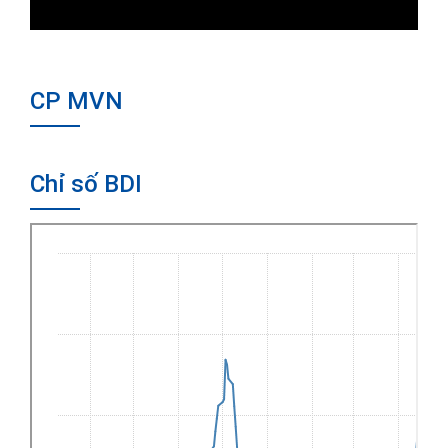
CP MVN
Chỉ số BDI