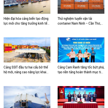
Hiện đại hóa cảng biển tạo động
Thử nghiệm tuyến vận tải
lực mới cho tăng trưởng kinh tế
container Nam Ninh – Cần Thơ,
Hải Phòng
mở thêm hướng kết nối logistics
cho ĐBSCL
Cảng SSIT đầu tư hai cẩu bờ thế
Cảng Cam Ranh tăng tốc bứt phá,
hệ mới, nâng cao năng lực khai
tạo nền tảng hoàn thành mục tiêu
thác cảng
tăng trưởng năm 2026