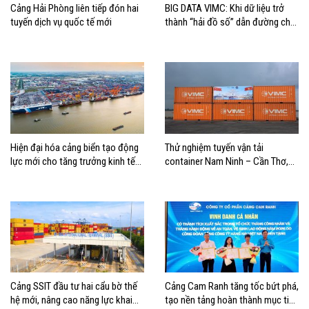
Cảng Hải Phòng liên tiếp đón hai
BIG DATA VIMC: Khi dữ liệu trở
tuyến dịch vụ quốc tế mới
thành “hải đồ số” dẫn đường cho
doanh nghiệp hàng hải
Hiện đại hóa cảng biển tạo động
Thử nghiệm tuyến vận tải
lực mới cho tăng trưởng kinh tế
container Nam Ninh – Cần Thơ,
Hải Phòng
mở thêm hướng kết nối logistics
cho ĐBSCL
Cảng SSIT đầu tư hai cẩu bờ thế
Cảng Cam Ranh tăng tốc bứt phá,
hệ mới, nâng cao năng lực khai
tạo nền tảng hoàn thành mục tiêu