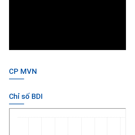
CP MVN
Chỉ số BDI