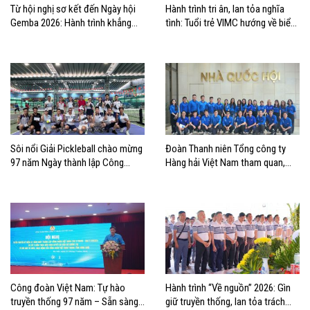
Từ hội nghị sơ kết đến Ngày hội
Hành trình tri ân, lan tỏa nghĩa
Gemba 2026: Hành trình khẳng
tình: Tuổi trẻ VIMC hướng về biển
định bản lĩnh tuổi trẻ VIMC
đảo quê hương
Sôi nổi Giải Pickleball chào mừng
Đoàn Thanh niên Tổng công ty
97 năm Ngày thành lập Công
Hàng hải Việt Nam tham quan,
đoàn Việt Nam
học tập thực tế tại Nhà Quốc hội
Công đoàn Việt Nam: Tự hào
Hành trình “Về nguồn” 2026: Gìn
truyền thống 97 năm – Sẵn sàng
giữ truyền thống, lan tỏa trách