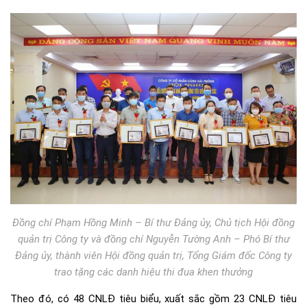
Đồng chí Phạm Hồng Minh – Bí thư Đảng ủy, Chủ tịch Hội đồng
quản trị Công ty và đồng chí Nguyễn Tường Anh – Phó Bí thư
Đảng ủy, thành viên Hội đồng quản trị, Tổng Giám đốc Công ty
trao tặng các danh hiệu thi đua khen thưởng
Theo đó, có 48 CNLĐ tiêu biểu, xuất sắc gồm 23 CNLĐ tiêu