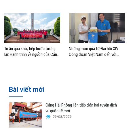
bước vào kỷ nguyên mới
nhiệm
Tri ân quá khứ, tiếp bước tương
Những món quà từ Đại hội XIV
lai: Hành trình về nguồn của Cảng
Công đoàn Việt Nam đến với
Sài Gòn và Cảng Quy Nhơn
đoàn viên, NLĐ ngành Hàng hải
Bài viết mới
Cảng Hải Phòng liên tiếp đón hai tuyến dịch
vụ quốc tế mới
06/08/2026