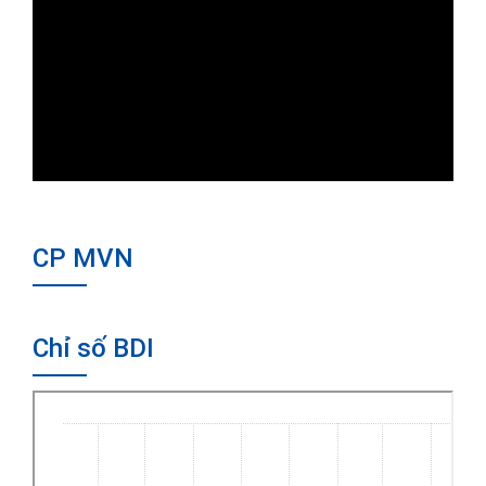
CP MVN
Chỉ số BDI