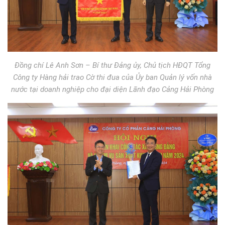
Đồng chí Lê Anh Sơn – Bí thư Đảng ủy, Chủ tịch HĐQT Tổng
Công ty Hàng hải trao Cờ thi đua của Ủy ban Quản lý vốn nhà
nước tại doanh nghiệp cho đại diện Lãnh đạo Cảng Hải Phòng