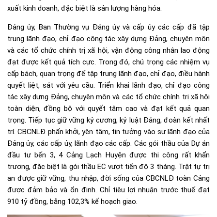
xuất kinh doanh, đặc biệt là sản lượng hàng hóa.
Đảng ủy, Ban Thường vụ Đảng ủy và cấp ủy các cấp đã tập
trung lãnh đạo, chỉ đạo công tác xây dựng Đảng, chuyên môn
và các tổ chức chính trị xã hội, vận động công nhân lao động
đạt được kết quả tích cực. Trong đó, chú trọng các nhiệm vụ
cấp bách, quan trọng để tập trung lãnh đạo, chỉ đạo, điều hành
quyết liệt, sát với yêu cầu. Triển khai lãnh đạo, chỉ đạo công
tác xây dựng Đảng, chuyên môn và các tổ chức chính trị xã hội
toàn diện, đồng bộ với quyết tâm cao và đạt kết quả quan
trọng. Tiếp tục giữ vững kỷ cương, kỷ luật Đảng, đoàn kết nhất
trí. CBCNLĐ phấn khởi, yên tâm, tin tưởng vào sự lãnh đạo của
Đảng ủy, các cấp ủy, lãnh đạo các cấp. Các gói thầu của Dự án
đầu tư bến 3, 4 Cảng Lạch Huyện được thi công rất khẩn
trương, đặc biệt là gói thầu EC vượt tiến độ 3 tháng. Trật tự trị
an được giữ vững, thu nhập, đời sống của CBCNLĐ toàn Cảng
được đảm bảo và ổn định. Chỉ tiêu lợi nhuận trước thuế đạt
910 tỷ đồng, bằng 102,3% kế hoạch giao.