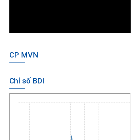
CP MVN
Chỉ số BDI