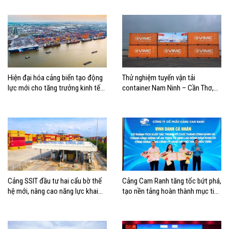
Hiện đại hóa cảng biển tạo động
Thử nghiệm tuyến vận tải
lực mới cho tăng trưởng kinh tế
container Nam Ninh – Cần Thơ,
Hải Phòng
mở thêm hướng kết nối logistics
cho ĐBSCL
Cảng SSIT đầu tư hai cẩu bờ thế
Cảng Cam Ranh tăng tốc bứt phá,
hệ mới, nâng cao năng lực khai
tạo nền tảng hoàn thành mục tiêu
thác cảng
tăng trưởng năm 2026