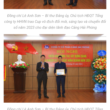
Đồng chí Lê Anh Sơn – Bí thư Đảng ủy, Chủ tịch HĐQT Tổng
công ty HHVN trao Cup vô địch đổi mới, sáng tạo và chuyển đổi
số năm 2023 cho đại diện lãnh đạo Cảng Hải Phòng
Đồng chí Lê Anh Sơn – Bí thư Đảng ủy, Chủ tịch HĐQT Tổng