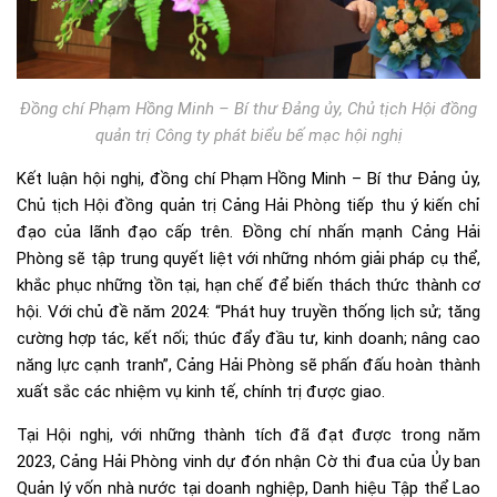
Đồng chí Phạm Hồng Minh – Bí thư Đảng ủy, Chủ tịch Hội đồng
quản trị Công ty phát biểu bế mạc hội nghị
Kết luận hội nghị, đồng chí Phạm Hồng Minh – Bí thư Đảng ủy,
Chủ tịch Hội đồng quản trị Cảng Hải Phòng tiếp thu ý kiến chỉ
đạo của lãnh đạo cấp trên. Đồng chí nhấn mạnh Cảng Hải
Phòng sẽ tập trung quyết liệt với những nhóm giải pháp cụ thể,
khắc phục những tồn tại, hạn chế để biến thách thức thành cơ
hội. Với chủ đề năm 2024: “Phát huy truyền thống lịch sử; tăng
cường hợp tác, kết nối; thúc đẩy đầu tư, kinh doanh; nâng cao
năng lực cạnh tranh”, Cảng Hải Phòng sẽ phấn đấu hoàn thành
xuất sắc các nhiệm vụ kinh tế, chính trị được giao.
Tại Hội nghị, với những thành tích đã đạt được trong năm
2023, Cảng Hải Phòng vinh dự đón nhận Cờ thi đua của Ủy ban
Quản lý vốn nhà nước tại doanh nghiệp, Danh hiệu Tập thể Lao