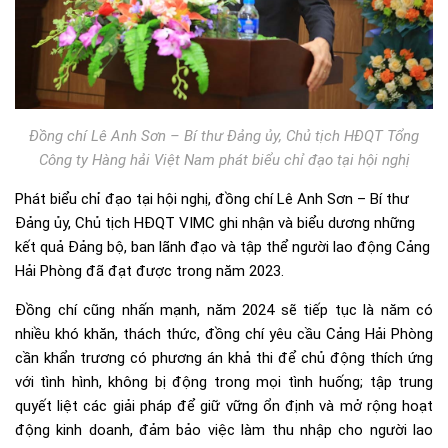
Đồng chí Lê Anh Sơn – Bí thư Đảng ủy, Chủ tịch HĐQT Tổng
Công ty Hàng hải Việt Nam phát biểu chỉ đạo tại hội nghị
Phát biểu chỉ đạo tại hội nghị, đồng chí Lê Anh Sơn – Bí thư
Đảng ủy, Chủ tịch HĐQT VIMC ghi nhận và biểu dương những
kết quả Đảng bộ, ban lãnh đạo và tập thể người lao động Cảng
Hải Phòng đã đạt được trong năm 2023.
Đồng chí cũng nhấn mạnh, năm 2024 sẽ tiếp tục là năm có
nhiều khó khăn, thách thức, đồng chí yêu cầu Cảng Hải Phòng
cần khẩn trương có phương án khả thi để chủ động thích ứng
với tình hình, không bị động trong mọi tình huống; tập trung
quyết liệt các giải pháp để giữ vững ổn định và mở rộng hoạt
động kinh doanh, đảm bảo việc làm thu nhập cho người lao