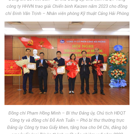
công ty HHVN trao giải Chiến binh Kaizen năm 2023 cho đồng
chí Đinh Văn Trịnh – Nhân viên phòng Kỹ thuật Cảng Hải Phòng
Đồng chí Phạm Hồng Minh – Bí thư Đảng ủy, Chủ tịch HĐQT
Công ty và đồng chí Đỗ Anh Tuấn – Phó bí thư thường trực
Đảng ủy Công ty trao Giấy khen, tặng hoa cho 04 Chi, đảng bộ