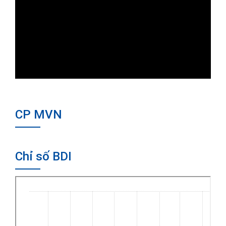
CP MVN
Chỉ số BDI