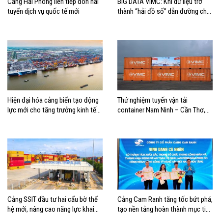
Cảng Hải Phòng liên tiếp đón hai
BIG DATA VIMC: Khi dữ liệu trở
tuyến dịch vụ quốc tế mới
thành “hải đồ số” dẫn đường cho
doanh nghiệp hàng hải
Hiện đại hóa cảng biển tạo động
Thử nghiệm tuyến vận tải
lực mới cho tăng trưởng kinh tế
container Nam Ninh – Cần Thơ,
Hải Phòng
mở thêm hướng kết nối logistics
cho ĐBSCL
Cảng SSIT đầu tư hai cẩu bờ thế
Cảng Cam Ranh tăng tốc bứt phá,
hệ mới, nâng cao năng lực khai
tạo nền tảng hoàn thành mục tiêu
thác cảng
tăng trưởng năm 2026