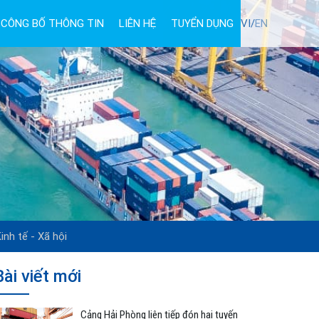
CÔNG BỐ THÔNG TIN
LIÊN HỆ
TUYỂN DỤNG
VI/
EN
inh tế - Xã hội
Bài viết mới
Cảng Hải Phòng liên tiếp đón hai tuyến