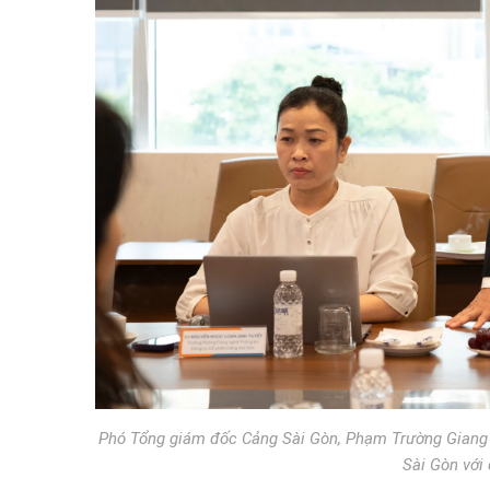
Phó Tổng giám đốc Cảng Sài Gòn, Phạm Trường Giang gi
Sài Gòn với 