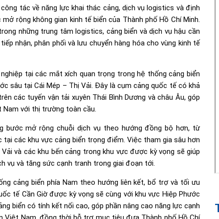
 công tác về năng lực khai thác cảng, dịch vụ logistics và định
ợc mở rộng không gian kinh tế biển của Thành phố Hồ Chí Minh.
ong những trung tâm logistics, cảng biển và dịch vụ hậu cần
 tiếp nhận, phân phối và lưu chuyển hàng hóa cho vùng kinh tế
nghiệp tại các mắt xích quan trọng trong hệ thống cảng biển
ước sâu tại Cái Mép – Thị Vải. Đây là cụm cảng quốc tế có khả
 trên các tuyến vận tải xuyên Thái Bình Dương và châu Âu, góp
t Nam với thị trường toàn cầu.
ng bước mở rộng chuỗi dịch vụ theo hướng đồng bộ hơn, từ
hác tại các khu vực cảng biển trọng điểm. Việc tham gia sâu hơn
ị Vải và các khu bến cảng trong khu vực được kỳ vọng sẽ giúp
h vụ và tăng sức cạnh tranh trong giai đoạn tới.
ống cảng biển phía Nam theo hướng liên kết, bổ trợ và tối ưu
uốc tế Cần Giờ được kỳ vọng sẽ cùng với khu vực Hiệp Phước
ảng biển có tính kết nối cao, góp phần nâng cao năng lực cạnh
biển Việt Nam, đồng thời hỗ trợ mục tiêu đưa Thành phố Hồ Chí