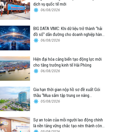
dịch vụ quốc tế mới
06/08/2026
BIG DATA VIMC: Khi dữ liệu trở thành “hải
đồ số” dẫn đường cho doanh nghiệp hàng
hải
06/08/2026
Hiện đại hóa cảng biển tạo động lực mới
cho tăng trưởng kinh tế Hải Phòng
06/08/2026
Gia hạn thời gian nộp hồ sơ đề xuất Gói
thầu “Mua sắm tập trung xe nâng
container thuộc Tổng công ty Hàng hải
05/08/2026
Việt Nam – CTCP”
Sự an toàn của mỗi người lao động chính
là nền tảng vững chắc tạo nên thành công
của Cảng Đà Nẵng
05/08/2026