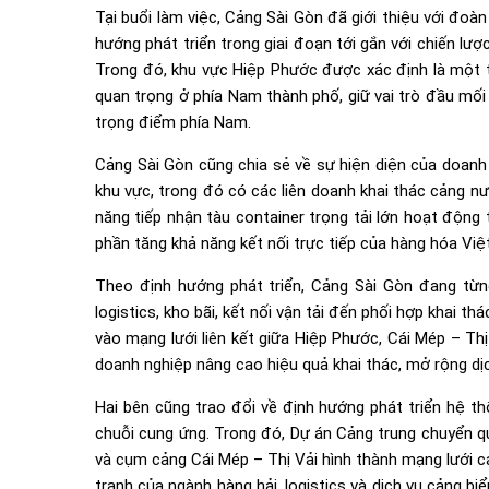
Tại buổi làm việc, Cảng Sài Gòn đã giới thiệu với đoàn
hướng phát triển trong giai đoạn tới gắn với chiến lư
Trong đó, khu vực Hiệp Phước được xác định là một tr
quan trọng ở phía Nam thành phố, giữ vai trò đầu mối
trọng điểm phía Nam.
Cảng Sài Gòn cũng chia sẻ về sự hiện diện của doanh 
khu vực, trong đó có các liên doanh khai thác cảng n
năng tiếp nhận tàu container trọng tải lớn hoạt động
phần tăng khả năng kết nối trực tiếp của hàng hóa Việ
Theo định hướng phát triển, Cảng Sài Gòn đang từ
logistics, kho bãi, kết nối vận tải đến phối hợp khai t
vào mạng lưới liên kết giữa Hiệp Phước, Cái Mép – Th
doanh nghiệp nâng cao hiệu quả khai thác, mở rộng dịc
Hai bên cũng trao đổi về định hướng phát triển hệ th
chuỗi cung ứng. Trong đó, Dự án Cảng trung chuyển q
và cụm cảng Cái Mép – Thị Vải hình thành mạng lưới c
tranh của ngành hàng hải, logistics và dịch vụ cảng 