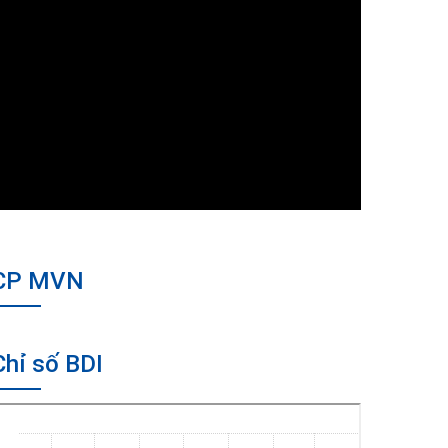
CP MVN
Chỉ số BDI