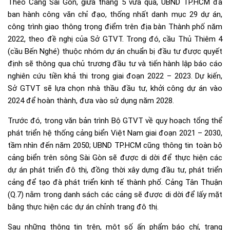
Theo Cảng Sài Gòn, giữa tháng 5 vừa qua, UBND TP.HCM đã
ban hành công văn chỉ đạo, thống nhất danh mục 29 dự án,
công trình giao thông trọng điểm trên địa bàn Thành phố năm
2022, theo đề nghị của Sở GTVT. Trong đó, cầu Thủ Thiêm 4
(cầu Bến Nghé) thuộc nhóm dự án chuẩn bị đầu tư được quyết
định sẽ thông qua chủ trương đầu tư và tiến hành lập báo cáo
nghiên cứu tiền khả thi trong giai đoạn 2022 – 2023. Dự kiến,
Sở GTVT sẽ lựa chọn nhà thầu đầu tư, khởi công dự án vào
2024 để hoàn thành, đưa vào sử dụng năm 2028.
Trước đó, trong văn bản trình Bộ GTVT về quy hoạch tổng thể
phát triển hệ thống cảng biển Việt Nam giai đoạn 2021 – 2030,
tầm nhìn đến năm 2050; UBND TP.HCM cũng thông tin toàn bộ
cảng biển trên sông Sài Gòn sẽ được di dời để thực hiện các
dự án phát triển đô thị, đồng thời xây dựng đầu tư, phát triển
cảng để tạo đà phát triển kinh tế thành phố. Cảng Tân Thuận
(Q.7) nằm trong danh sách các cảng sẽ được di dời để lấy mặt
bằng thực hiện các dự án chỉnh trang đô thị.
Sau những thông tin trên, một số ấn phẩm báo chí, trang