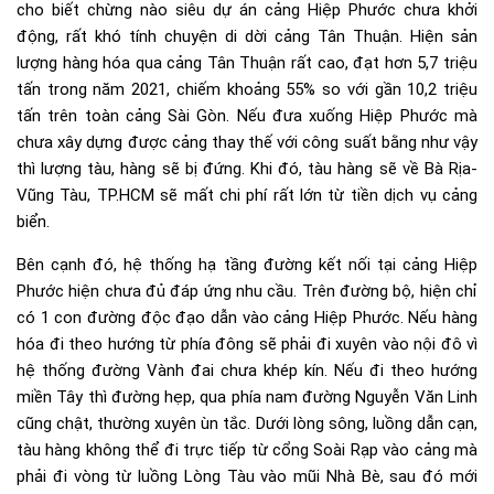
cho biết chừng nào siêu dự án cảng Hiệp Phước chưa khởi
động, rất khó tính chuyện di dời cảng Tân Thuận. Hiện sản
lượng hàng hóa qua cảng Tân Thuận rất cao, đạt hơn 5,7 triệu
tấn trong năm 2021, chiếm khoảng 55% so với gần 10,2 triệu
tấn trên toàn cảng Sài Gòn. Nếu đưa xuống Hiệp Phước mà
chưa xây dựng được cảng thay thế với công suất bằng như vậy
thì lượng tàu, hàng sẽ bị đứng. Khi đó, tàu hàng sẽ về Bà Rịa-
Vũng Tàu, TP.HCM sẽ mất chi phí rất lớn từ tiền dịch vụ cảng
biển.
Bên cạnh đó, hệ thống hạ tầng đường kết nối tại cảng Hiệp
Phước hiện chưa đủ đáp ứng nhu cầu. Trên đường bộ, hiện chỉ
có 1 con đường độc đạo dẫn vào cảng Hiệp Phước. Nếu hàng
hóa đi theo hướng từ phía đông sẽ phải đi xuyên vào nội đô vì
hệ thống đường Vành đai chưa khép kín. Nếu đi theo hướng
miền Tây thì đường hẹp, qua phía nam đường Nguyễn Văn Linh
cũng chật, thường xuyên ùn tắc. Dưới lòng sông, luồng dẫn cạn,
tàu hàng không thể đi trực tiếp từ cổng Soài Rạp vào cảng mà
phải đi vòng từ luồng Lòng Tàu vào mũi Nhà Bè, sau đó mới