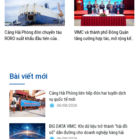
Cảng Hải Phòng đón chuyến tàu
VIMC và thành phố Đông Quản
RORO xuất khẩu đầu tiên của
tăng cường hợp tác, mở rộng kết
Hyundai Glovis
nối logistics và thương mại Việt
Nam – Trung Quốc
Bài viết mới
Cảng Hải Phòng liên tiếp đón hai tuyến dịch
vụ quốc tế mới
06/08/2026
BIG DATA VIMC: Khi dữ liệu trở thành “hải đồ
số” dẫn đường cho doanh nghiệp hàng hải
06/08/2026