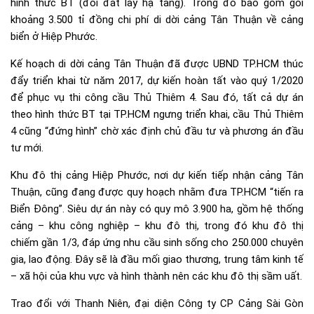
hình thức BT (đổi đất lấy hạ tầng). Trong đó bao gồm gói
khoảng 3.500 tỉ đồng chi phí di dời cảng Tân Thuận về cảng
biển ở Hiệp Phước.
Kế hoạch di dời cảng Tân Thuận đã được UBND TP.HCM thúc
đẩy triển khai từ năm 2017, dự kiến hoàn tất vào quý 1/2020
để phục vụ thi công cầu Thủ Thiêm 4. Sau đó, tất cả dự án
theo hình thức BT tại TP.HCM ngưng triển khai, cầu Thủ Thiêm
4 cũng “đứng hình” chờ xác định chủ đầu tư và phương án đầu
tư mới.
Khu đô thị cảng Hiệp Phước, nơi dự kiến tiếp nhận cảng Tân
Thuận, cũng đang được quy hoạch nhằm đưa TP.HCM “tiến ra
Biển Ðông”. Siêu dự án này có quy mô 3.900 ha, gồm hệ thống
cảng – khu công nghiệp – khu đô thị, trong đó khu đô thị
chiếm gần 1/3, đáp ứng nhu cầu sinh sống cho 250.000 chuyên
gia, lao động. Đây sẽ là đầu mối giao thương, trung tâm kinh tế
– xã hội của khu vực và hình thành nên các khu đô thị sầm uất.
Trao đổi với Thanh Niên, đại diện Công ty CP Cảng Sài Gòn