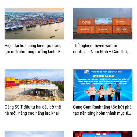
Hiện đại hóa cảng biển tạo động
Thử nghiệm tuyến vận tải
lực mới cho tăng trưởng kinh tế
container Nam Ninh – Cần Thơ,
Hải Phòng
mở thêm hướng kết nối logistics
cho ĐBSCL
Cảng SSIT đầu tư hai cẩu bờ thế
Cảng Cam Ranh tăng tốc bứt phá,
hệ mới, nâng cao năng lực khai
tạo nền tảng hoàn thành mục tiêu
thác cảng
tăng trưởng năm 2026