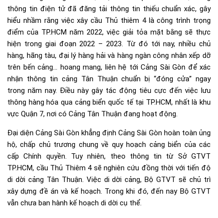
thông tin điện tử đã đăng tải thông tin thiếu chuẩn xác, gây
hiểu nhầm rằng việc xây cầu Thủ thiêm 4 là công trình trọng
điểm của TP.HCM năm 2022, việc giải tỏa mặt bằng sẽ thực
hiện trong giai đoạn 2022 – 2023. Từ đó tới nay, nhiều chủ
hàng, hãng tàu, đại lý hàng hải và hàng ngàn công nhân xếp dỡ
trên bến cảng… hoang mang, liên hệ tới Cảng Sài Gòn để xác
nhận thông tin cảng Tân Thuận chuẩn bị “đóng cửa” ngay
trong năm nay. Điều này gây tác động tiêu cực đến việc lưu
thông hàng hóa qua cảng biển quốc tế tại TP.HCM, nhất là khu
vực Quận 7, nơi có Cảng Tân Thuận đang hoạt động.
Đại diện Cảng Sài Gòn khẳng định Cảng Sài Gòn hoàn toàn ủng
hộ, chấp chủ trương chung về quy hoạch cảng biển của các
cấp Chính quyền. Tuy nhiên, theo thông tin từ Sở GTVT
TP.HCM, cầu Thủ Thiêm 4 sẽ nghiên cứu đồng thời với tiến độ
di dời cảng Tân Thuận. Việc di dời cảng, Bộ GTVT sẽ chủ trì
xây dựng đề án và kế hoạch. Trong khi đó, đến nay Bộ GTVT
vẫn chưa ban hành kế hoạch di dời cụ thể.