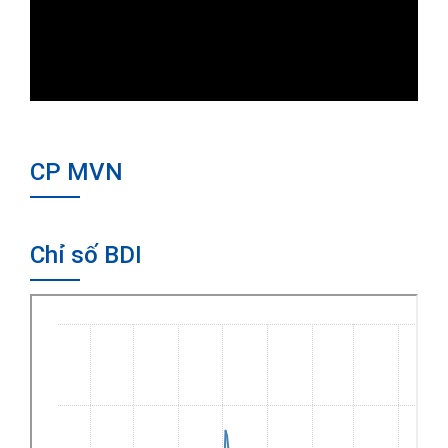
CP MVN
Chỉ số BDI