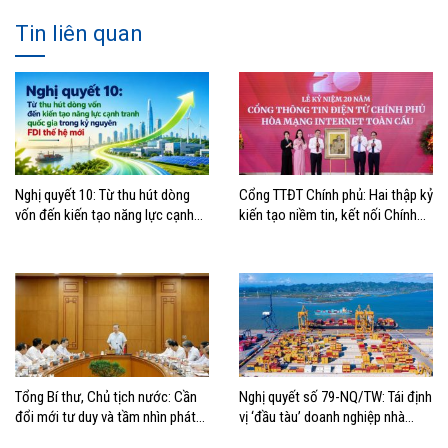
Tin liên quan
Nghị quyết 10: Từ thu hút dòng
Cổng TTĐT Chính phủ: Hai thập kỷ
vốn đến kiến tạo năng lực cạnh
kiến tạo niềm tin, kết nối Chính
tranh quốc gia trong kỷ nguyên
phủ với người dân
FDI thế hệ mới
Tổng Bí thư, Chủ tịch nước: Cần
Nghị quyết số 79-NQ/TW: Tái định
đổi mới tư duy và tầm nhìn phát
vị ‘đầu tàu’ doanh nghiệp nhà
triển biển
nước