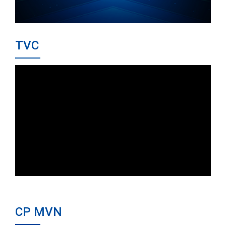
TVC
CP MVN