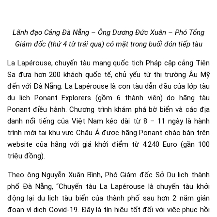
Lãnh đạo Cảng Đà Nẵng – Ông Dương Đức Xuân – Phó Tổng
Giám đốc (thứ 4 từ trái qua) có mặt trong buổi đón tiếp tàu
La Lapérouse, chuyến tàu mang quốc tịch Pháp cập cảng Tiên
Sa đưa hơn 200 khách quốc tế, chủ yếu từ thị trường Âu Mỹ
đến với Đà Nẵng. La Lapérouse là con tàu dẫn đầu của lớp tàu
du lịch Ponant Explorers (gồm 6 thành viên) do hãng tàu
Ponant điều hành. Chương trình khám phá bờ biển và các địa
danh nổi tiếng của Việt Nam kéo dài từ 8 – 11 ngày là hành
trình mới tại khu vực Châu Á được hãng Ponant chào bán trên
website của hãng với giá khởi điểm từ 4.240 Euro (gần 100
triệu đồng).
Theo ông Nguyễn Xuân Bình, Phó Giám đốc Sở Du lịch thành
phố Đà Nẵng, “Chuyến tàu La Lapérouse là chuyến tàu khởi
động lại du lịch tàu biển của thành phố sau hơn 2 năm gián
đoạn vì dịch Covid-19. Đây là tín hiệu tốt đối với việc phục hồi