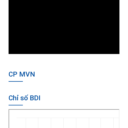
CP MVN
Chỉ số BDI