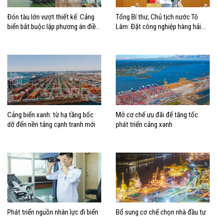
Đón tàu lớn vượt thiết kế: Cảng
Tổng Bí thư, Chủ tịch nước Tô
biển bắt buộc lập phương án điều
Lâm: Đặt công nghiệp hàng hải
động, đánh giá rủi ro
đúng vị trí trong chiến lược xây
dựng Việt Nam trở thành quốc gia
biển mạnh
Cảng biển xanh: từ hạ tầng bốc
Mở cơ chế ưu đãi để tăng tốc
dỡ đến nền tảng cạnh tranh mới
phát triển cảng xanh
Phát triển nguồn nhân lực đi biển
Bổ sung cơ chế chọn nhà đầu tư