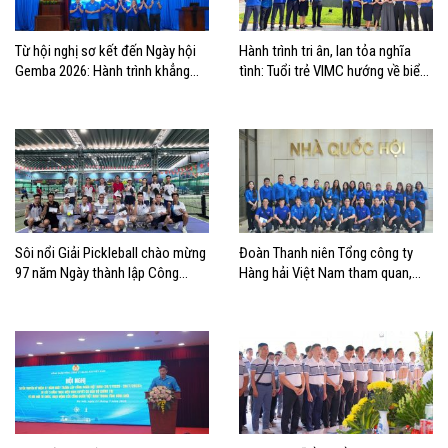
Từ hội nghị sơ kết đến Ngày hội
Hành trình tri ân, lan tỏa nghĩa
Gemba 2026: Hành trình khẳng
tình: Tuổi trẻ VIMC hướng về biển
định bản lĩnh tuổi trẻ VIMC
đảo quê hương
Sôi nổi Giải Pickleball chào mừng
Đoàn Thanh niên Tổng công ty
97 năm Ngày thành lập Công
Hàng hải Việt Nam tham quan,
đoàn Việt Nam
học tập thực tế tại Nhà Quốc hội