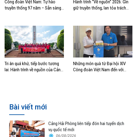
Công đoàn Việt Nam: Tự hào
Hành trình “Về nguồn” 2026: Gìn
truyền thống 97 năm – Sẵn sàng
giữ truyền thống, lan tỏa trách
bước vào kỷ nguyên mới
nhiệm
Tri ân quá khứ, tiếp bước tương
Những món quà từ Đại hội XIV
lai: Hành trình về nguồn của Cảng
Công đoàn Việt Nam đến với
Sài Gòn và Cảng Quy Nhơn
đoàn viên, NLĐ ngành Hàng hải
Bài viết mới
Cảng Hải Phòng liên tiếp đón hai tuyến dịch
vụ quốc tế mới
06/08/2026