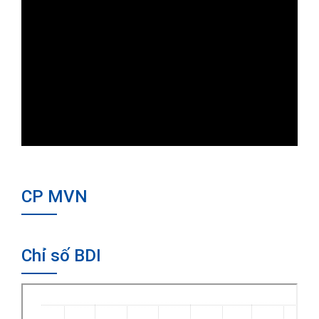
CP MVN
Chỉ số BDI