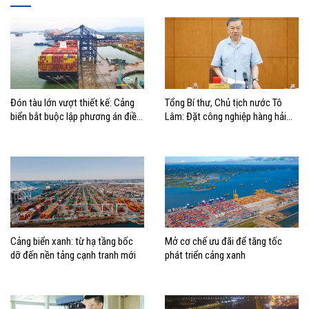
Đón tàu lớn vượt thiết kế: Cảng
Tổng Bí thư, Chủ tịch nước Tô
biển bắt buộc lập phương án điều
Lâm: Đặt công nghiệp hàng hải
động, đánh giá rủi ro
đúng vị trí trong chiến lược xây
dựng Việt Nam trở thành quốc gia
biển mạnh
Cảng biển xanh: từ hạ tầng bốc
Mở cơ chế ưu đãi để tăng tốc
dỡ đến nền tảng cạnh tranh mới
phát triển cảng xanh