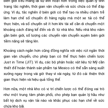
biên giới đều mang lại sự linh hoạt hơn trong việc quản lý tình
trạng tắc nghẽn, thời gian vận chuyển và sức chứa có thể đáp
ứng. Ví dụ, tắc nghẽn ở biên giới có thể tạo ra nhiều chậm trễ
làm hạn chế số chuyến đi hàng ngày mà một xe tải có thể
thực hiện, và số chuyến sẽ ít hơn khi tài xế cần di chuyển một
khoảng cách đáng kể đến và đi từ nhà kho. Nếu nhà kho nằm
gần biên giới, số lượng các chuyến vận chuyển xuyên biên giới
tiềm năng sẽ tăng lên.
Khoảng cách ngắn hơn cũng đồng nghĩa với việc rút ngắn thời
gian vận chuyển, cho phép bạn có thể thực hiện chiến lược
Just in Time (JIT). Ví dụ, các bộ phận hoặc vật liệu từ Mỹ cần
thiết để hoàn thành sản phẩm tại Mexico có thể sẵn sàng xuất
xưởng ngay trong vài giờ thay vì vài ngày, từ đó cải thiện thời
gian thực hiện và hiệu quả tổng thể.
Hơn nữa, một nhà kho có vị trí chiến lược có thể đóng vai trò
như một trung tâm phân phối, cho phép bạn quản lý hầu như
bất kỳ dịch vụ vận tải nào và khắc phục các hạn chế về sức
chứa kho bãi.