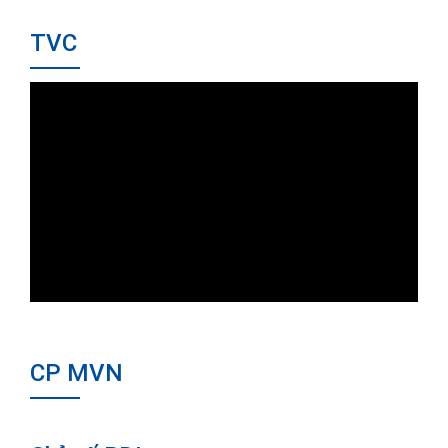
TVC
CP MVN