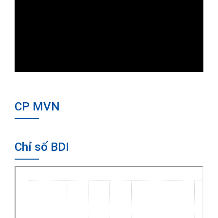
CP MVN
Chỉ số BDI