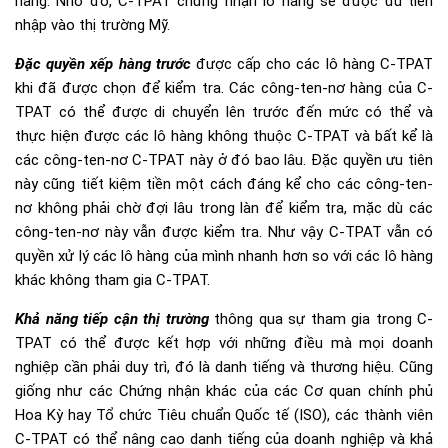
hàng. Nhờ đó, C-TPAT chứng nhận lô hàng sẽ được ưu tiền
nhập vào thị trường Mỹ.
Đặc quyền xếp hàng trước
được cấp cho các lô hàng C-TPAT
khi đã được chọn để kiểm tra. Các công-ten-nơ hàng của C-
TPAT có thể được di chuyển lên trước đến mức có thể và
thực hiện được các lô hàng không thuộc C-TPAT và bất kể là
các công-ten-nơ C-TPAT này ở đó bao lâu. Đặc quyền ưu tiên
này cũng tiết kiệm tiền một cách đáng kể cho các công-ten-
nơ không phải chờ đợi lâu trong làn để kiểm tra, mặc dù các
công-ten-nơ này vẫn được kiểm tra. Như vậy C-TPAT vẫn có
quyền xử lý các lô hàng của mình nhanh hơn so với các lô hàng
khác không tham gia C-TPAT.
Khả năng tiếp cận thị trường
thông qua sự tham gia trong C-
TPAT có thể được kết hợp với những điều mà mọi doanh
nghiệp cần phải duy trì, đó là danh tiếng và thương hiệu. Cũng
giống như các Chứng nhận khác của các Cơ quan chính phủ
Hoa Kỳ hay Tổ chức Tiêu chuẩn Quốc tế (ISO), các thành viên
C-TPAT có thể nâng cao danh tiếng của doanh nghiệp và khả