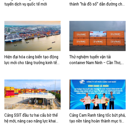
tuyến dịch vụ quốc tế mới
thành “hải đồ số” dẫn đường cho
doanh nghiệp hàng hải
Hiện đại hóa cảng biển tạo động
Thử nghiệm tuyến vận tải
lực mới cho tăng trưởng kinh tế
container Nam Ninh – Cần Thơ,
Hải Phòng
mở thêm hướng kết nối logistics
cho ĐBSCL
Cảng SSIT đầu tư hai cẩu bờ thế
Cảng Cam Ranh tăng tốc bứt phá,
hệ mới, nâng cao năng lực khai
tạo nền tảng hoàn thành mục tiêu
thác cảng
tăng trưởng năm 2026