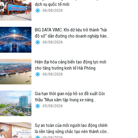
dịch vụ quốc tế mới
06/08/2026
BIG DATA VIMC: Khi dữ liệu trở thành “hải
đồ số” dẫn đường cho doanh nghiệp hàng
hải
06/08/2026
Hiện đại hóa cảng biển tạo động lực mới
cho tăng trưởng kinh tế Hải Phòng
06/08/2026
Gia hạn thời gian nộp hồ sơ đề xuất Gói
thầu “Mua sắm tập trung xe nâng
container thuộc Tổng công ty Hàng hải
05/08/2026
Việt Nam – CTCP”
Sự an toàn của mỗi người lao động chính
là nền tảng vững chắc tạo nên thành công
của Cảng Đà Nẵng
05/08/2026