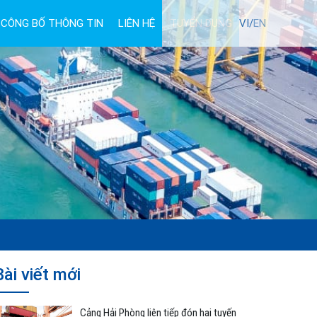
CÔNG BỐ THÔNG TIN
LIÊN HỆ
TUYỂN DỤNG
VI/
EN
Bài viết mới
Cảng Hải Phòng liên tiếp đón hai tuyến