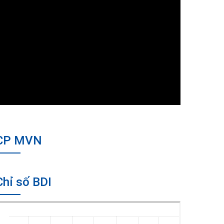
CP MVN
Chỉ số BDI