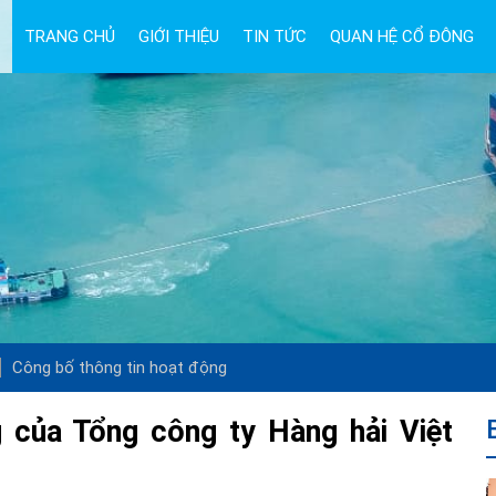
TRANG CHỦ
GIỚI THIỆU
TIN TỨC
QUAN HỆ CỔ ĐÔNG
Công bố thông tin hoạt động
 của Tổng công ty Hàng hải Việt