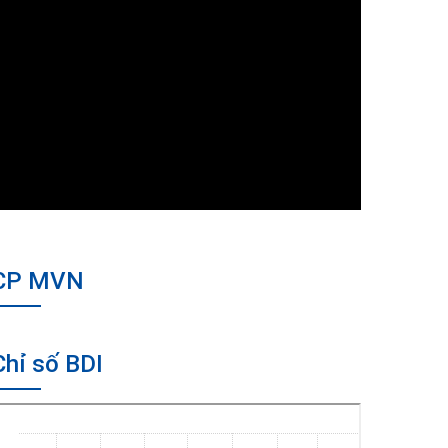
CP MVN
Chỉ số BDI