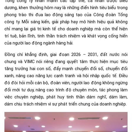
Tổng công ty nhấn mạnh các tập thể, cá nhân được biểu
dương, khen thưởng hôm nay là những điển hình tiêu biểu trong
phong trào thi đua lao động sáng tạo của Công đoàn Tổng
công ty. Mỗi sáng kiến, giải pháp hay mô hình hiệu quả không
chỉ mang lại giá trị kinh tế cho doanh nghiệp mà còn thể hiện
trí tuệ, bản lĩnh, tinh thần trách nhiệm và khát vọng cống hiến
của người lao động ngành hàng hải.
Đồng chí khẳng định, giai đoạn 2026 – 2031, đất nước nói
chung và VIMC nói riêng đang quyết tâm thực hiện mục tiêu
tăng trưởng hai con số, đẩy mạnh chuyển đổi số, chuyển đổi
xanh, nâng cao năng lực cạnh tranh và hội nhập quốc tế. Điều
đó đòi hỏi mỗi cán bộ, đoàn viên, người lao động không ngừng
đổi mới tư duy, nâng cao trình độ chuyên môn, tác phong làm
việc chuyên nghiệp, phát huy tinh thần dám nghĩ, dám làm,
dám chịu trách nhiệm vì sự phát triển chung của doanh nghiệp.