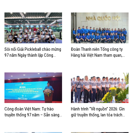
định bản lĩnh tuổi trẻ VIMC
đảo quê hương
Sôi nổi Giải Pickleball chào mừng
Đoàn Thanh niên Tổng công ty
97 năm Ngày thành lập Công
Hàng hải Việt Nam tham quan,
đoàn Việt Nam
học tập thực tế tại Nhà Quốc hội
Công đoàn Việt Nam: Tự hào
Hành trình “Về nguồn” 2026: Gìn
truyền thống 97 năm – Sẵn sàng
giữ truyền thống, lan tỏa trách
bước vào kỷ nguyên mới
nhiệm