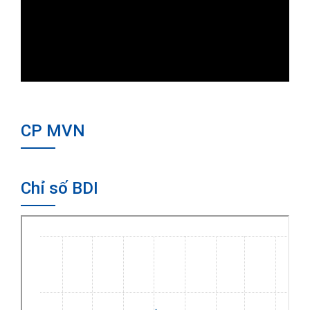
CP MVN
Chỉ số BDI