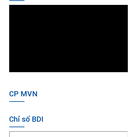
CP MVN
Chỉ số BDI