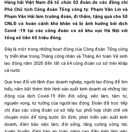
Hàng hải Việt Nam đã tổ chức 02 đoàn do các đồng chí
Phó Chủ tịch Công đoàn Tổng công ty: Phạm Văn Lin và
Phạm Văn Hải làm trưởng đoàn, đi thăm, tặng quà cho 50
CNLĐ có hoàn cảnh khó khăn và bị ảnh hưởng bởi dịch
Covid -19 tại các công đoàn cơ sở khu vực Hà Nội với
tổng số tiền 65 triệu đồng.
Đây là một trong những hoạt động của Công đoàn Tổng công
ty triển khai trong Tháng công nhân và Tháng An toàn Vệ sinh
lao động năm 2020 đến tất cả 64 công đoàn cơ sở trên khắp
cả nước.
Qua trao đổi với lãnh đạo doanh nghiệp, người lao động để tìm
hiểu, nắm bắt thêm tình hình sản xuất kinh doanh và những tác
động của dịch Covid-19 đến đời sống, việc làm, tâm tư,
nguyện vọng, tư tưởng của người lao động. Đoàn đã trực tiếp
chỉ đạo các công đoàn cơ sở tiếp tục phối hợp chặt chẽ với
chuyên môn để từng bước ổn định, phát triển sản xuất kinh
doanh, đảm bảo việc làm, đời sống, tăng cường công tác
tuyên truyền, đảm bảo an toàn, nâng cao điều kiện làm việc