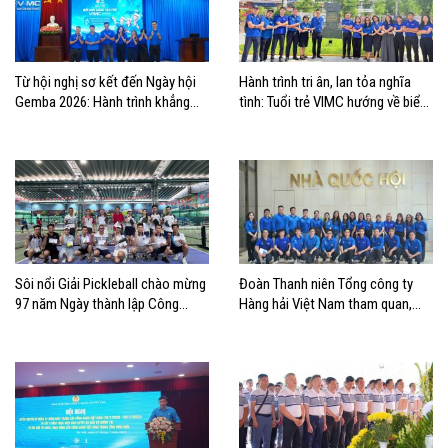
Từ hội nghị sơ kết đến Ngày hội
Hành trình tri ân, lan tỏa nghĩa
Gemba 2026: Hành trình khẳng
tình: Tuổi trẻ VIMC hướng về biển
định bản lĩnh tuổi trẻ VIMC
đảo quê hương
Sôi nổi Giải Pickleball chào mừng
Đoàn Thanh niên Tổng công ty
97 năm Ngày thành lập Công
Hàng hải Việt Nam tham quan,
đoàn Việt Nam
học tập thực tế tại Nhà Quốc hội