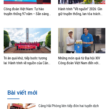
Công đoàn Việt Nam: Tự hào
Hành trình “Về nguồn” 2026: Gìn
truyền thống 97 năm – Sẵn sàng
giữ truyền thống, lan tỏa trách
bước vào kỷ nguyên mới
nhiệm
Tri ân quá khứ, tiếp bước tương
Những món quà từ Đại hội XIV
lai: Hành trình về nguồn của Cảng
Công đoàn Việt Nam đến với
Sài Gòn và Cảng Quy Nhơn
đoàn viên, NLĐ ngành Hàng hải
Bài viết mới
Cảng Hải Phòng liên tiếp đón hai tuyến dịch