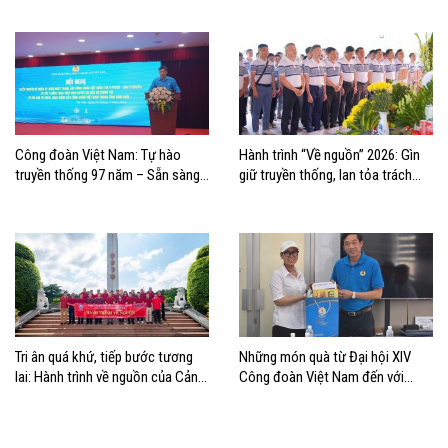
Công đoàn Việt Nam: Tự hào
Hành trình “Về nguồn” 2026: Gìn
truyền thống 97 năm – Sẵn sàng
giữ truyền thống, lan tỏa trách
bước vào kỷ nguyên mới
nhiệm
Tri ân quá khứ, tiếp bước tương
Những món quà từ Đại hội XIV
lai: Hành trình về nguồn của Cảng
Công đoàn Việt Nam đến với
Sài Gòn và Cảng Quy Nhơn
đoàn viên, NLĐ ngành Hàng hải