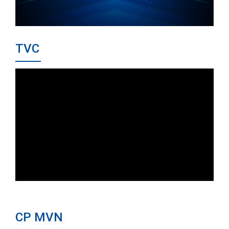
TVC
CP MVN