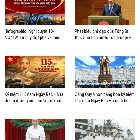
[Infographic] Nghị quyết 10-
Phát biểu chỉ đạo của Tổng Bí
NQ/TW: Tư duy đột phá và mục
thư, Chủ tịch nước Tô Lâm tại Hội
tiêu chiến lược
nghị quán triệt và triển khai Nghị
quyết 10-NQ/TW
Kỷ niệm 115 năm Ngày Bác Hồ ra
Cảng Quy Nhơn dâng hoa kỷ niệm
đi tìm đường cứu nước: Từ khát
115 năm Ngày Bác Hồ ra đi tìm
vọng độc lập đến khát vọng vươn
đường cứu nước
ra biển lớn