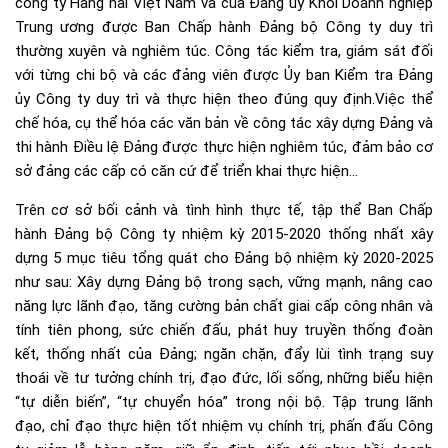
công ty Hàng hải Việt Nam và của Đảng ủy Khối Doanh nghiệp
Trung ương được Ban Chấp hành Đảng bộ Công ty duy trì
thường xuyên và nghiêm túc. Công tác kiểm tra, giám sát đối
với từng chi bộ và các đảng viên được Ủy ban Kiểm tra Đảng
ủy Công ty duy trì và thực hiện theo đúng quy định.Việc thể
chế hóa, cụ thể hóa các văn bản về công tác xây dựng Đảng và
thi hành Điều lệ Đảng được thực hiện nghiêm túc, đảm bảo cơ
sở đảng các cấp có căn cứ để triển khai thực hiện…
Trên cơ sở bối cảnh và tình hình thực tế, tập thể Ban Chấp
hành Đảng bộ Công ty nhiệm kỳ 2015-2020 thống nhất xây
dựng 5 mục tiêu tổng quát cho Đảng bộ nhiệm kỳ 2020-2025
như sau: Xây dựng Đảng bộ trong sạch, vững mạnh, nâng cao
năng lực lãnh đạo, tăng cường bản chất giai cấp công nhân và
tính tiên phong, sức chiến đấu, phát huy truyền thống đoàn
kết, thống nhất của Đảng; ngăn chặn, đẩy lùi tình trạng suy
thoái về tư tưởng chính trị, đạo đức, lối sống, những biểu hiện
“tự diễn biến”, “tự chuyển hóa” trong nội bộ. Tập trung lãnh
đạo, chỉ đạo thực hiện tốt nhiệm vụ chính trị, phấn đấu Công