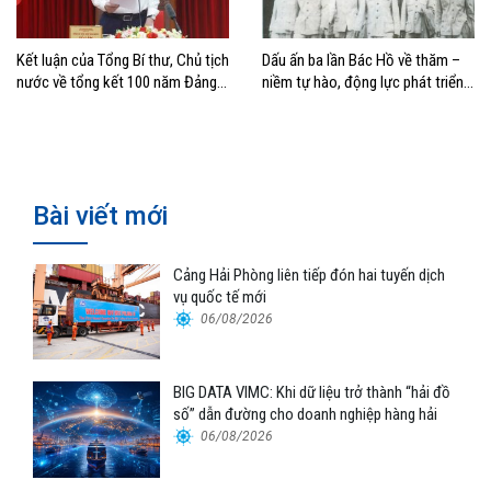
Kết luận của Tổng Bí thư, Chủ tịch
Dấu ấn ba lần Bác Hồ về thăm –
nước về tổng kết 100 năm Đảng
niềm tự hào, động lực phát triển
lãnh đạo cách mạng Việt Nam và
của Cảng Hải Phòng
40 năm thực hiện Cương lĩnh
Bài viết mới
Cảng Hải Phòng liên tiếp đón hai tuyến dịch
vụ quốc tế mới
06/08/2026
BIG DATA VIMC: Khi dữ liệu trở thành “hải đồ
số” dẫn đường cho doanh nghiệp hàng hải
06/08/2026