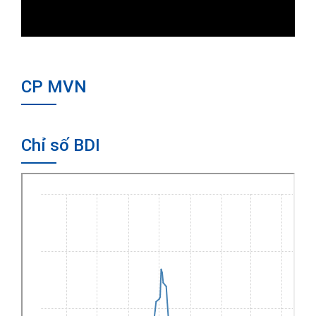
CP MVN
Chỉ số BDI