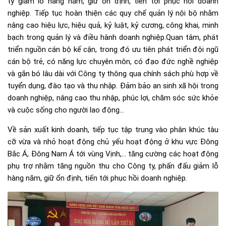
ty giảm lỗ hàng năm, giữ ổn định, tiến tới phục hồi doanh
nghiệp. Tiếp tục hoàn thiện các quy chế quản lý nội bộ nhằm
nâng cao hiệu lực, hiệu quả, kỷ luật, kỷ cương, công khai, minh
bạch trong quản lý và điều hành doanh nghiệp.Quan tâm, phát
triển nguồn cán bộ kế cận, trong đó ưu tiên phát triển đội ngũ
cán bộ trẻ, có năng lực chuyên môn, có đạo đức nghề nghiệp
và gắn bó lâu dài với Công ty thông qua chính sách phù hợp về
tuyển dụng, đào tạo và thu nhập. Đảm bảo an sinh xã hội trong
doanh nghiệp, nâng cao thu nhập, phúc lợi, chăm sóc sức khỏe
và cuộc sống cho người lao động…
Về sản xuất kinh doanh, tiếp tục tập trung vào phân khúc tàu
cỡ vừa và nhỏ hoạt động chủ yếu hoạt động ở khu vực Đông
Bắc Á, Đông Nam Á tới vùng Vịnh,… tăng cường các hoạt động
phụ trợ nhằm tăng nguồn thu cho Công ty, phấn đấu giảm lỗ
hàng năm, giữ ổn định, tiến tới phục hồi doanh nghiệp.