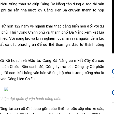
n. Nếu trúng thầu sẽ giúp Cảng Đà Nẵng tận dụng được tài sản
g phí tài sản nhà nước khi Cảng Tiên Sa chuyển thành tổ hợp
sử hơn 122 năm về ngành khai thác cảng biển nên đối với dự
h phủ, Thủ tướng Chính phủ và thành phố Đà Nẵng xem xét lựa
iểu. Với năng lực và kinh nghiệm của mình và nguồn tiềm lực
 tất cả các phương án để có thể tham gia đầu tư thành công
 Bộ Kế hoạch và Đầu tư, Cảng Đà Nẵng cam kết đầy đủ các
g Liên Chiểu. Bên cạnh đó, Công ty mẹ của Công ty Cổ phần
g đã cam kết bằng văn bản về ủng hộ chủ trương cũng như là
 vào Cảng Liên Chiểu.
ị hiện đại quản lý vận hành cảng biển
ng tài sản cố định bao gồm các thiết bị bốc xếp như xe cẩu,