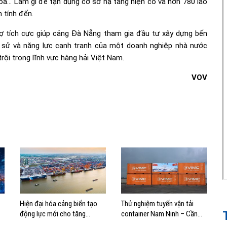
g hóa… Làm gì để tận dụng cơ sở hạ tầng hiện có và hơn 780 lao
 tính đến.
ợ tích cực giúp cảng Đà Nẵng tham gia đầu tư xây dựng bến
ịch sử và năng lực cạnh tranh của một doanh nghiệp nhà nước
rội trong lĩnh vực hàng hải Việt Nam.
VOV
Hiện đại hóa cảng biển tạo
Thử nghiệm tuyến vận tải
động lực mới cho tăng
container Nam Ninh – Cần
trưởng kinh tế Hải Phòng
Thơ, mở thêm hướng kết nối