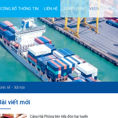
CÔNG BỐ THÔNG TIN
LIÊN HỆ
TUYỂN DỤNG
VI/
EN
inh tế - Xã hội
Bài viết mới
Cảng Hải Phòng liên tiếp đón hai tuyến