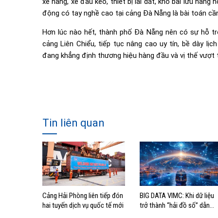
xe nâng, xe đầu kéo, thiết bị lai dắt, kho bãi lưu hàn
động có tay nghề cao tại cảng Đà Nẵng là bài toán cần
Hơn lúc nào hết, thành phố Đà Nẵng nên có sự hỗ tr
cảng Liên Chiểu, tiếp tục nâng cao uy tín, bề dày l
đang khẳng định thương hiệu hàng đầu và vị thế vượt t
Tin liên quan
Cảng Hải Phòng liên tiếp đón
BIG DATA VIMC: Khi dữ liệu
hai tuyến dịch vụ quốc tế mới
trở thành “hải đồ số” dẫn
đường cho doanh nghiệp