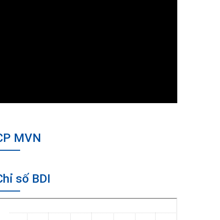
CP MVN
Chỉ số BDI