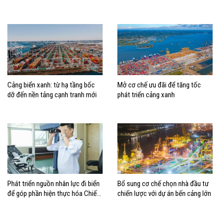
động, đánh giá rủi ro
đúng vị trí trong chiến lược xây
dựng Việt Nam trở thành quốc gia
biển mạnh
Cảng biển xanh: từ hạ tầng bốc
Mở cơ chế ưu đãi để tăng tốc
dỡ đến nền tảng cạnh tranh mới
phát triển cảng xanh
Phát triển nguồn nhân lực đi biển
Bổ sung cơ chế chọn nhà đầu tư
để góp phần hiện thực hóa Chiến
chiến lược với dự án bến cảng lớn
lược biển Việt Nam