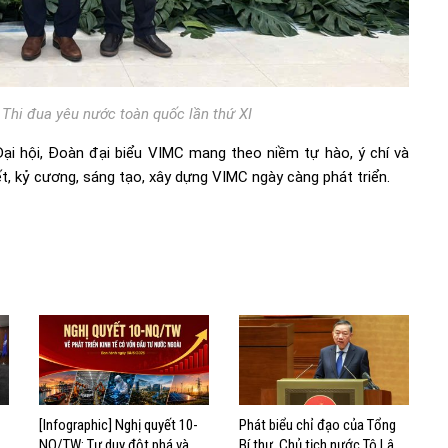
 Thi đua yêu nước toàn quốc lần thứ XI
Đại hội, Đoàn đại biểu VIMC mang theo niềm tự hào, ý chí và
t, kỷ cương, sáng tạo, xây dựng VIMC ngày càng phát triển.
[Infographic] Nghị quyết 10-
Phát biểu chỉ đạo của Tổng
hị
NQ/TW: Tư duy đột phá và
Bí thư, Chủ tịch nước Tô Lâm