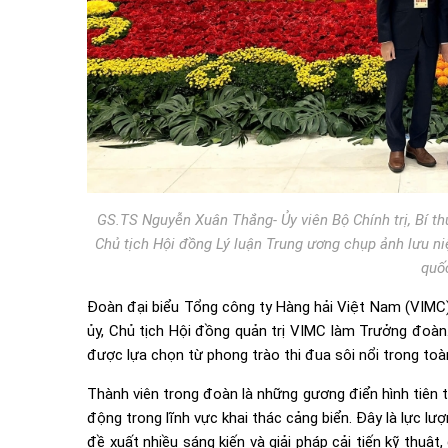
GS.TS Nguyễn Xuân Thắng- Ủy viên Bộ Chính trị, Bí th
Chủ tịch Hội đồng Lý luận Trung ương chụp ảnh lưu n
quốc
Đoàn đại biểu Tổng công ty Hàng hải Việt Nam (VIMC)
ủy, Chủ tịch Hội đồng quản trị VIMC làm Trưởng đoàn.
được lựa chọn từ phong trào thi đua sôi nổi trong to
Thành viên trong đoàn là những gương điển hình tiên 
động trong lĩnh vực khai thác cảng biển. Đây là lực lư
đề xuất nhiều sáng kiến và giải pháp cải tiến kỹ thuậ