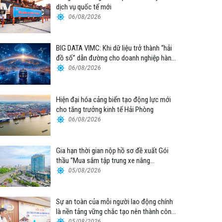
dịch vụ quốc tế mới
06/08/2026
BIG DATA VIMC: Khi dữ liệu trở thành “hải
đồ số” dẫn đường cho doanh nghiệp hàng
hải
06/08/2026
Hiện đại hóa cảng biển tạo động lực mới
cho tăng trưởng kinh tế Hải Phòng
06/08/2026
Gia hạn thời gian nộp hồ sơ đề xuất Gói
thầu “Mua sắm tập trung xe nâng
container thuộc Tổng công ty Hàng hải
05/08/2026
Việt Nam – CTCP”
Sự an toàn của mỗi người lao động chính
là nền tảng vững chắc tạo nên thành công
của Cảng Đà Nẵng
05/08/2026