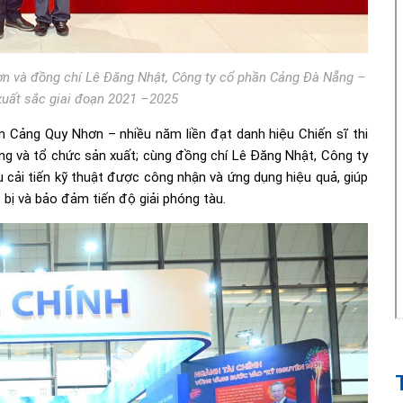
n và đồng chí Lê Đăng Nhật, Công ty cổ phần Cảng Đà Nẵng –
 xuất sắc giai đoạn 2021 –2025
 Cảng Quy Nhơn – nhiều năm liền đạt danh hiệu Chiến sĩ thi
g và tổ chức sản xuất; cùng đồng chí Lê Đăng Nhật, Công ty
 cải tiến kỹ thuật được công nhận và ứng dụng hiệu quả, giúp
 bị và bảo đảm tiến độ giải phóng tàu.