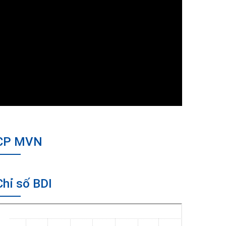
CP MVN
Chỉ số BDI