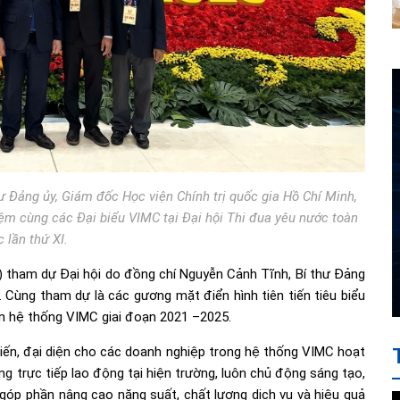
ư Đảng ủy, Giám đốc Học viện Chính trị quốc gia Hồ Chí Minh,
iệm cùng các Đại biểu VIMC tại Đại hội Thi đua yêu nước toàn
 lần thứ XI.
 tham dự Đại hội do đồng chí Nguyễn Cảnh Tĩnh, Bí thư Đảng
 Cùng tham dự là các gương mặt điển hình tiên tiến tiêu biểu
àn hệ thống VIMC giai đoạn 2021 –2025.
tiến, đại diện cho các doanh nghiệp trong hệ thống VIMC hoạt
ợng trực tiếp lao động tại hiện trường, luôn chủ động sáng tạo,
t, góp phần nâng cao năng suất, chất lượng dịch vụ và hiệu quả