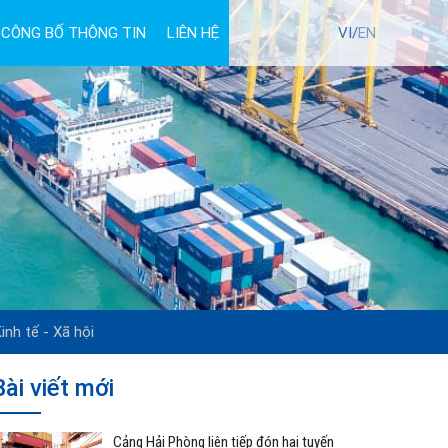
CÔNG BỐ THÔNG TIN
LIÊN HỆ
TUYỂN DỤNG
VI/
EN
inh tế - Xã hội
Bài viết mới
Cảng Hải Phòng liên tiếp đón hai tuyến