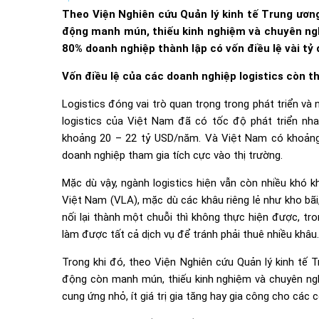
Theo Viện Nghiên cứu Quản lý kinh tế Trung ương
động manh mún, thiếu kinh nghiệm và chuyên nghi
80% doanh nghiệp thành lập có vốn điều lệ vài tỷ
Vốn điều lệ của các doanh nghiệp logistics còn t
Logistics đóng vai trò quan trọng trong phát triển và
logistics của Việt Nam đã có tốc độ phát triển n
khoảng 20 – 22 tỷ USD/năm. Và Việt Nam có khoảng 
doanh nghiệp tham gia tích cực vào thị trường.
Mặc dù vậy, ngành logistics hiện vẫn còn nhiều khó k
Việt Nam (VLA), mặc dù các khâu riêng lẻ như kho bã
nối lại thành một chuỗi thì không thực hiện được, tr
làm được tất cả dịch vụ để tránh phải thuê nhiều khâu.
Trong khi đó, theo Viện Nghiên cứu Quản lý kinh tế 
động còn manh mún, thiếu kinh nghiệm và chuyên nghi
cung ứng nhỏ, ít giá trị gia tăng hay gia công cho các 