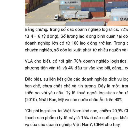
Bằng chứng, trong số các doanh nghiệp logistics, 72
từ 4 – 6 tỷ đồng). Số lượng lao động bình quân tại d
doanh nghiệp lớn có từ 100 lao động trở lên. Trong 
chuyên nghiệp, số còn lại xuất phát từ nhiều nguồn v
VLA cho biết, có tới gần 70% doanh nghiệp logistics 
phương tiện vận tải và 4% đầu tư vào kho bãi, cảng… cò
Đặc biệt, sự liên kết giữa các doanh nghiệp dịch vụ l
hạn chế, chưa chặt chẽ và tin tưởng. Đây là một tro
triển so với yêu cầu. Tỷ lệ thuê ngoài logistics còn
(2010), Nhật Bản, Mỹ và các nước châu Âu trên 40%.
“Chi phí logistics tại Việt Nam khá cao, chiếm 20,9% G
thành sản phẩm (tỷ lệ này là 15% ở các quốc gia khác
vụ của các doanh nghiệp Việt Nam”, CIEM cho hay.