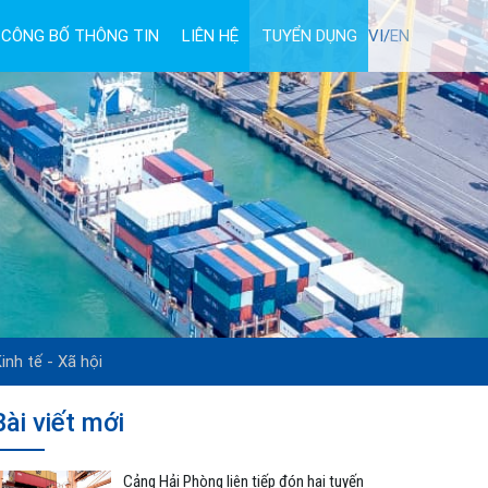
CÔNG BỐ THÔNG TIN
LIÊN HỆ
TUYỂN DỤNG
VI/
EN
inh tế - Xã hội
Bài viết mới
Cảng Hải Phòng liên tiếp đón hai tuyến