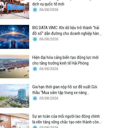
dịch vụ quốc tế mới
06/08/2026
BIG DATA VIMC: Khi dữ liệu trở thành “hải
đồ số” dẫn đường cho doanh nghiệp hàng
hải
06/08/2026
Hiện đại hóa cảng biển tạo động lực mới
cho tăng trưởng kinh tế Hải Phòng
06/08/2026
Gia hạn thời gian nộp hồ sơ đề xuất Gói
thầu “Mua sắm tập trung xe nâng
container thuộc Tổng công ty Hàng hải
05/08/2026
Việt Nam – CTCP”
Sự an toàn của mỗi người lao động chính
là nền tảng vững chắc tạo nên thành công
của Cảng Đà Nẵng
05/08/2026