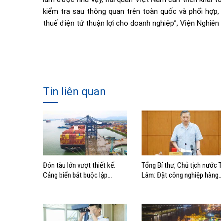
kiểm tra sau thông quan trên toàn quốc và phối hợp, 
thuế điện tử thuận lợi cho doanh nghiệp”, Viện Nghiên
Tin liên quan
Đón tàu lớn vượt thiết kế:
Tổng Bí thư, Chủ tịch nước 
Cảng biển bắt buộc lập
Lâm: Đặt công nghiệp hàng
phương án điều động, đánh
hải đúng vị trí trong chiến
giá rủi ro
lược xây dựng Việt Nam trở
thành quốc gia biển mạnh