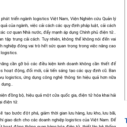
phát triển ngành logistics Việt Nam, Viện Nghiên cứu Quản lý
quả của ngành, việc cải cách các quy định pháp luật, cải cách
 các cơ quan Nhà nước, đẩy mạnh áp dụng Chính phủ điện tử…
an tập trung cải cách. Tuy nhiên, không thể không nói đến vai
nh nghiệp đóng vai trò hết sức quan trọng trong việc nâng cao
logistics.
năng cần gỡ bỏ các điều kiện kinh doanh không cần thiết để
s hoạt động, đổi mới, cải tiến sáng tạo các quy định cũ. Ban
vụ logistics, ứng dụng công nghệ thông tin hiệu quả hơn nữa
n dụng…
 hiện đồng bộ, hiệu quả một cửa quốc gia, điện tử hóa khai hải
i điện tử.
ẽ tạo bước đột phá, giảm thời gian lưu hàng, lưu kho, lưu bãi,
 phí giao dịch cho các doanh nghiệp logistics của Việt Nam. Để
ốt hoạt động thông quan hàng hóa điện tử, thiết lập hệ thống