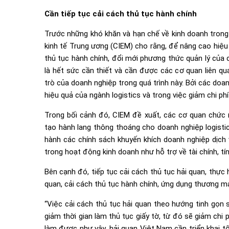
Cần tiếp tục cải cách thủ tục hành chính
Trước những khó khăn và hạn chế về kinh doanh trong 
kinh tế Trung ương (CIEM) cho rằng, để nâng cao hiệu 
thủ tục hành chính, đổi mới phương thức quản lý của
là hết sức cần thiết và cần được các cơ quan liên qu
trò của doanh nghiệp trong quá trình này. Bởi các doa
hiệu quả của ngành logistics và trong việc giảm chi phí 
Trong bối cảnh đó, CIEM đề xuất, các cơ quan chức 
tạo hành lang thông thoáng cho doanh nghiệp logistic
hành các chính sách khuyến khích doanh nghiệp dịch 
trong hoạt động kinh doanh như hỗ trợ về tài chính, tí
Bên cạnh đó, tiếp tục cải cách thủ tục hải quan, thực
quan, cải cách thủ tục hành chính, ứng dụng thương mạ
“Việc cải cách thủ tục hải quan theo hướng tinh gọn s
giảm thời gian làm thủ tục giấy tờ, từ đó sẽ giảm chi
làm được như vậy, hải quan Việt Nam cần triển khai t