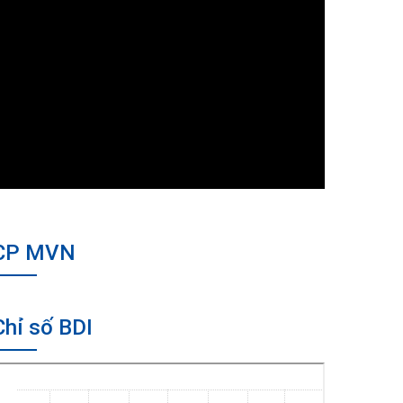
CP MVN
Chỉ số BDI