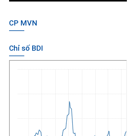
CP MVN
Chỉ số BDI