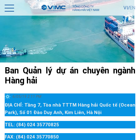
VI/
EN
Ban Quản lý dự án chuyên ngành
Hàng hải
6/05/19 2:11 PM
ĐỊA CHỈ: Tầng 7, Tòa nhà TTTM Hàng hải Quốc tế (Ocean
Park), Số 01 Đào Duy Anh, Kim Liên, Hà Nội
TEL: (84) 024 35770825
FAX: (84) 024 35770850