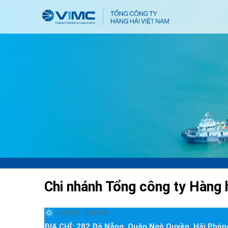
Chi nhánh Tổng công ty Hàng 
8/01/19 10:02 AM
ĐỊA CHỈ: 282 Đà Nẵng, Quận Ngô Quyền, Hải Phòn