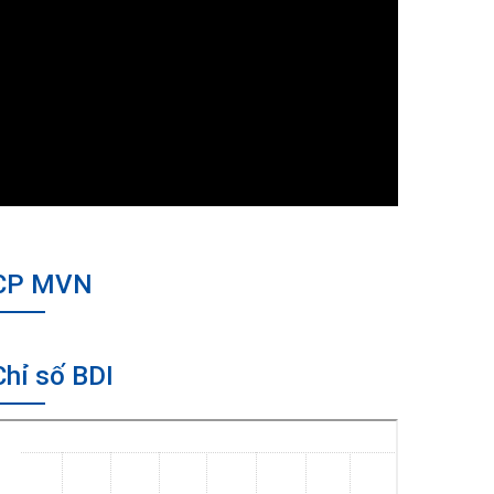
CP MVN
Chỉ số BDI