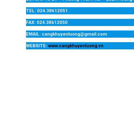
TEL: 024.38612051
FAX: 024.38612050
EMAIL: cangkhuyenluong@gmail.com
WEBSITE:
www.cangkhuyenluong.vn