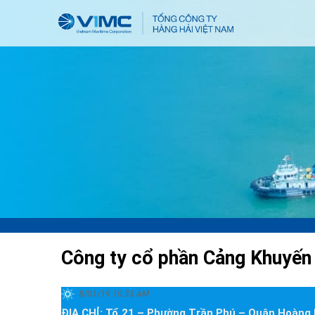
Công ty cổ phần Cảng Khuyến
8/01/19 10:33 AM
ĐỊA CHỈ: Tổ 21 – Phường Trần Phú – Quận Hoàng 