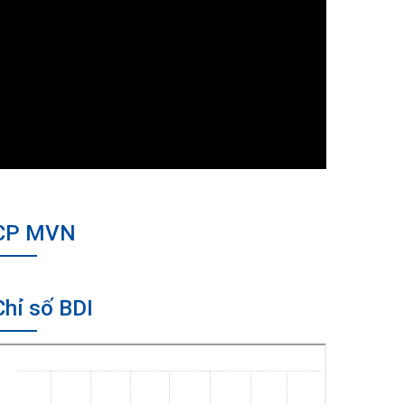
CP MVN
Chỉ số BDI