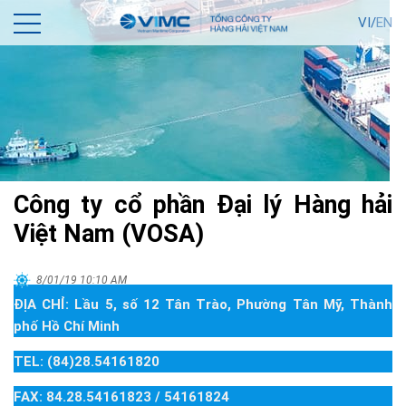
VI/
EN
Công ty cổ phần Đại lý Hàng hải
Việt Nam (VOSA)
8/01/19 10:10 AM
ĐỊA CHỈ: Lầu 5, số 12 Tân Trào, Phường Tân Mỹ, Thành
phố Hồ Chí Minh
TEL:
(84)28.54161820
FAX: 84.28.54161823 / 54161824