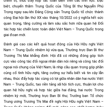
chính trị, thúc đẩy hợp tác toàn diện trên các lĩnh vực. Đặc
biệt, chuyến thăm Trung Quốc của Tổng Bí thư Nguyễn Phú
Trọng ngay sau khi Đảng Cộng sản Trung Quốc tổ chức thành
công Đại hội lần thứ XX vào tháng 10/2022 có ý nghĩa hết sức
quan trọng, tăng cường và làm sâu sắc hơn nữa quan hệ Đối
tác hợp tác chiến lược toàn diện Việt Nam – Trung Quốc trong
giai đoạn mới.
Đánh giá cao các kết quả hoạt động của Hội Hữu nghị Việt
Nam – Trung Quốc nhiệm kỳ vừa qua, Thường trực Ban Bí thư
Trương Thị Mai khẳng định: Hội đã có những đóng góp tích
cực vào công tác đối ngoại nhân dân nói riêng và công tác đối
ngoại nói chung của Việt Nam; là nhịp cầu quan trọng góp phần
củng cố tình hữu nghị, tăng cường sự hiểu biết và tin cậy lẫn
nhau, thúc đẩy hợp tác cùng có lợi giữa nhân dân hai nước Việt
Nam – Trung Quốc, tạo nền tảng xã hội tích cực, thuận lợi cho
quan hệ hữu nghị và hợp tác giữa hai đảng, hai nước Trong
nhiệm kỳ mới, Thường trực Ban Bí thư, Trưởng ban Tổ chức
Trung ương Trương Thị Mai đề nghị Hội Hữu nghị Việt Nam –