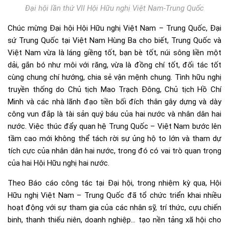
Đại hội lần thứ VII Hội Hữu nghị Việt Nam-Trung Quốc
Chúc mừng Đại hội Hội Hữu nghị Việt Nam – Trung Quốc, Đại
sứ Trung Quốc tại Việt Nam Hùng Ba cho biết, Trung Quốc và
Việt Nam vừa là láng giềng tốt, bạn bè tốt, núi sông liền một
dải, gắn bó như môi với răng, vừa là đồng chí tốt, đối tác tốt
cùng chung chí hướng, chia sẻ vận mệnh chung. Tình hữu nghị
truyền thống do Chủ tịch Mao Trạch Đông, Chủ tịch Hồ Chí
Minh và các nhà lãnh đạo tiền bối đích thân gây dựng và dày
công vun đắp là tài sản quý báu của hai nước và nhân dân hai
nước. Việc thúc đẩy quan hệ Trung Quốc – Việt Nam bước lên
tầm cao mới không thể tách rời sự ủng hộ to lớn và tham dự
tích cực của nhân dân hai nước, trong đó có vai trò quan trọng
của hai Hội Hữu nghị hai nước.
Theo Báo cáo công tác tại Đại hội, trong nhiệm kỳ qua, Hội
Hữu nghị Việt Nam – Trung Quốc đã tổ chức triển khai nhiều
hoạt động với sự tham gia của các nhân sỹ, trí thức, cựu chiến
binh, thanh thiếu niên, doanh nghiệp… tạo nền tảng xã hội cho