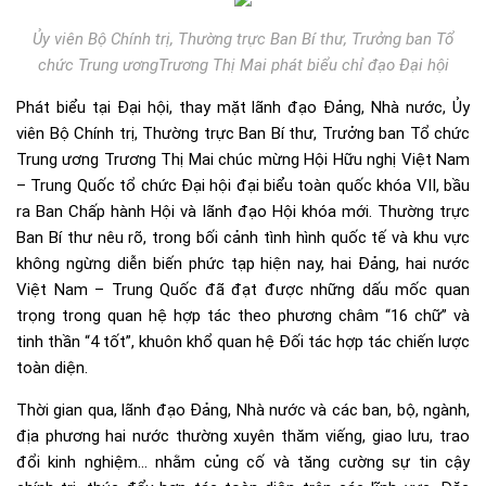
Ủy viên Bộ Chính trị, Thường trực Ban Bí thư, Trưởng ban Tổ
chức Trung ươngTrương Thị Mai phát biểu chỉ đạo Đại hội
Phát biểu tại Đại hội, thay mặt lãnh đạo Đảng, Nhà nước, Ủy
viên Bộ Chính trị, Thường trực Ban Bí thư, Trưởng ban Tổ chức
Trung ương Trương Thị Mai chúc mừng Hội Hữu nghị Việt Nam
– Trung Quốc tổ chức Đại hội đại biểu toàn quốc khóa VII, bầu
ra Ban Chấp hành Hội và lãnh đạo Hội khóa mới. Thường trực
Ban Bí thư nêu rõ, trong bối cảnh tình hình quốc tế và khu vực
không ngừng diễn biến phức tạp hiện nay, hai Đảng, hai nước
Việt Nam – Trung Quốc đã đạt được những dấu mốc quan
trọng trong quan hệ hợp tác theo phương châm “16 chữ” và
tinh thần “4 tốt”, khuôn khổ quan hệ Đối tác hợp tác chiến lược
toàn diện.
Thời gian qua, lãnh đạo Đảng, Nhà nước và các ban, bộ, ngành,
địa phương hai nước thường xuyên thăm viếng, giao lưu, trao
đổi kinh nghiệm… nhằm củng cố và tăng cường sự tin cậy