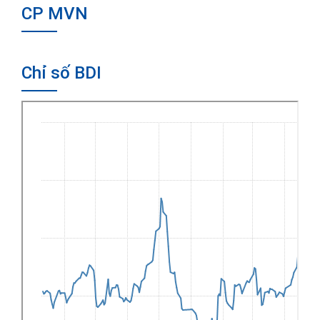
CP MVN
Chỉ số BDI