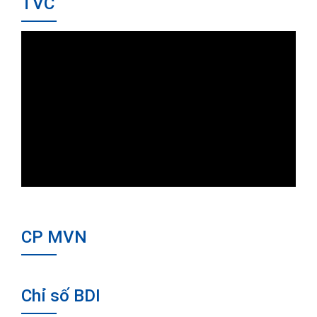
TVC
CP MVN
Chỉ số BDI