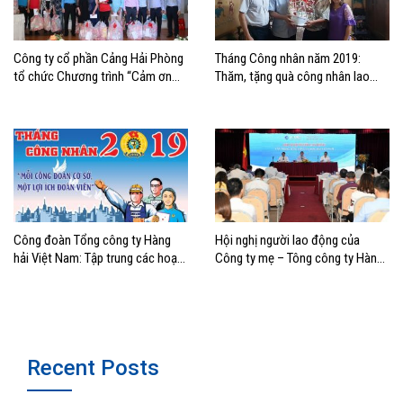
Công ty cổ phần Cảng Hải Phòng
Tháng Công nhân năm 2019:
tổ chức Chương trình “Cảm ơn
Thăm, tặng quà công nhân lao
người lao động”
động có hoàn cảnh khó khăn
khối Vận tải biển khu vực Hải
Phòng
Công đoàn Tổng công ty Hàng
Hội nghị người lao động của
hải Việt Nam: Tập trung các hoạt
Công ty mẹ – Tông công ty Hàng
động chăm lo lợi ích đoàn viên,
hải Việt Nam
người lao động nhân Tháng Công
nhân năm 2019
Recent Posts