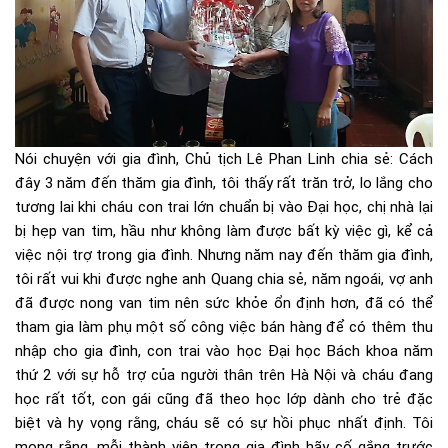
Nói chuyện với gia đình, Chủ tịch Lê Phan Linh chia sẻ: Cách
đây 3 năm đến thăm gia đình, tôi thấy rất trăn trở, lo lắng cho
tương lai khi cháu con trai lớn chuẩn bị vào Đại học, chị nhà lại
bị hẹp van tim, hầu như không làm được bất kỳ việc gì, kể cả
việc nội trợ trong gia đình. Nhưng năm nay đến thăm gia đình,
tôi rất vui khi được nghe anh Quang chia sẻ, năm ngoái, vợ anh
đã được nong van tim nên sức khỏe ổn định hơn, đã có thể
tham gia làm phụ một số công việc bán hàng để có thêm thu
nhập cho gia đình, con trai vào học Đại học Bách khoa năm
thứ 2 với sự hỗ trợ của người thân trên Hà Nội và cháu đang
học rất tốt, con gái cũng đã theo học lớp dành cho trẻ đặc
biệt và hy vọng rằng, cháu sẽ có sự hồi phục nhất định. Tôi
mong rằng, mỗi thành viên trong gia đình hãy cố gắng trước