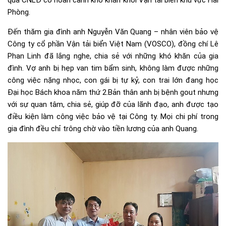
quà CNLĐ có hoàn cảnh khó khăn khối Vận tải biển khu vực Hải
Phòng.
Đến thăm gia đình anh Nguyễn Văn Quang – nhân viên bảo vệ
Công ty cổ phần Vận tải biển Việt Nam (VOSCO), đồng chí Lê
Phan Linh đã lắng nghe, chia sẻ với những khó khăn của gia
đình. Vợ anh bị hẹp van tim bẩm sinh, không làm được những
công việc nặng nhọc, con gái bị tự kỷ, con trai lớn đang học
Đại học Bách khoa năm thứ 2.Bản thân anh bị bệnh gout nhưng
với sự quan tâm, chia sẻ, giúp đỡ của lãnh đạo, anh được tạo
điều kiện làm công việc bảo vệ tại Công ty. Mọi chi phí trong
gia đình đều chỉ trông chờ vào tiền lương của anh Quang.