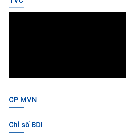
TVC
CP MVN
Chỉ số BDI