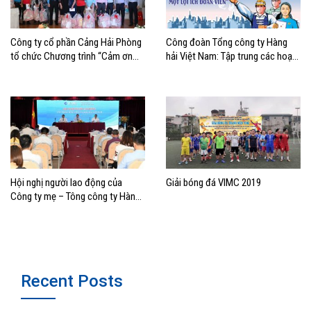
Công ty cổ phần Cảng Hải Phòng
Công đoàn Tổng công ty Hàng
tổ chức Chương trình “Cảm ơn
hải Việt Nam: Tập trung các hoạt
người lao động”
động chăm lo lợi ích đoàn viên,
người lao động nhân Tháng Công
nhân năm 2019
Hội nghị người lao động của
Giải bóng đá VIMC 2019
Công ty mẹ – Tông công ty Hàng
hải Việt Nam
Recent Posts