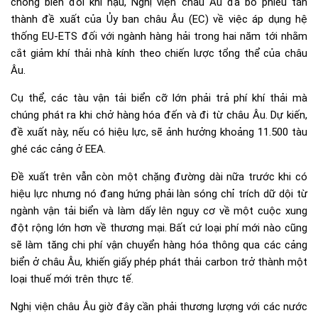
chống biến đổi khí hậu, Nghị viện châu Âu đã bỏ phiếu tán
thành đề xuất của Ủy ban châu Âu (EC) về việc áp dụng hệ
thống EU-ETS đối với ngành hàng hải trong hai năm tới nhằm
cắt giảm khí thải nhà kính theo chiến lược tổng thể của châu
Âu.
Cụ thể, các tàu vận tải biển cỡ lớn phải trả phí khí thải mà
chúng phát ra khi chở hàng hóa đến và đi từ châu Âu. Dự kiến,
đề xuất này, nếu có hiệu lực, sẽ ảnh hưởng khoảng 11.500 tàu
ghé các cảng ở EEA.
Đề xuất trên vẫn còn một chặng đường dài nữa trước khi có
hiệu lực nhưng nó đang hứng phải làn sóng chỉ trích dữ dội từ
ngành vận tải biển và làm dấy lên nguy cơ về một cuộc xung
đột rộng lớn hơn về thương mại. Bất cứ loại phí mới nào cũng
sẽ làm tăng chi phí vận chuyển hàng hóa thông qua các cảng
biển ở châu Âu, khiến giấy phép phát thải carbon trở thành một
loại thuế mới trên thực tế.
Nghị viện châu Âu giờ đây cần phải thương lượng với các nước