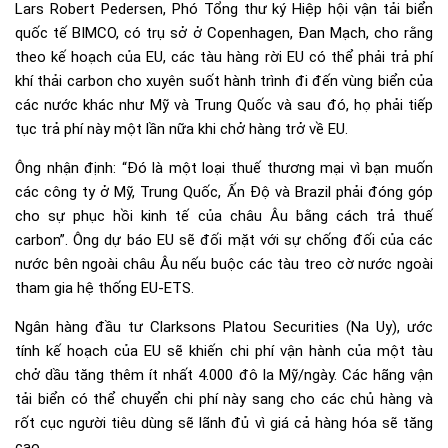
Lars Robert Pedersen, Phó Tổng thư ký Hiệp hội vận tải biển
quốc tế BIMCO, có trụ sở ở Copenhagen, Đan Mạch, cho rằng
theo kế hoạch của EU, các tàu hàng rời EU có thể phải trả phí
khí thải carbon cho xuyên suốt hành trình đi đến vùng biển của
các nước khác như Mỹ và Trung Quốc và sau đó, họ phải tiếp
tục trả phí này một lần nữa khi chở hàng trở về EU.
Ông nhận định: “Đó là một loại thuế thương mại vì bạn muốn
các công ty ở Mỹ, Trung Quốc, Ấn Độ và Brazil phải đóng góp
cho sự phục hồi kinh tế của châu Âu bằng cách trả thuế
carbon”. Ông dự báo EU sẽ đối mặt với sự chống đối của các
nước bên ngoài châu Âu nếu buộc các tàu treo cờ nước ngoài
tham gia hệ thống EU-ETS.
Ngân hàng đầu tư Clarksons Platou Securities (Na Uy), ước
tính kế hoạch của EU sẽ khiến chi phí vận hành của một tàu
chở dầu tăng thêm ít nhất 4.000 đô la Mỹ/ngày. Các hãng vận
tải biển có thể chuyển chi phí này sang cho các chủ hàng và
rốt cục người tiêu dùng sẽ lãnh đủ vì giá cả hàng hóa sẽ tăng
cao.