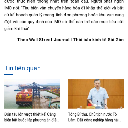
được thực hiện thống nhất trên toàn cầu. Người phát ngôn
IMO nói: “Tàu biển vận chuyển hàng hóa đi khắp thế giới và bất
cứ kế hoạch quản lý mang tính đơn phương hoặc khu vực xung
đột với các quy định của IMO có thể cản trở các mục tiêu cắt
giảm khí thải”.
Theo Wall Street Journal I Thời báo kinh tế Sài Gòn
Tin liên quan
Đón tàu lớn vượt thiết kế: Cảng
Tổng Bí thư, Chủ tịch nước Tô
biển bắt buộc lập phương án điều
Lâm: Đặt công nghiệp hàng hải
động, đánh giá rủi ro
đúng vị trí trong chiến lược xây