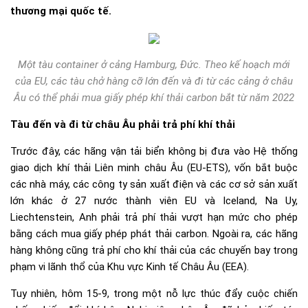
thương mại quốc tế.
Một tàu container ở cảng Hamburg, Đức. Theo kế hoạch mới
của EU, các tàu chở hàng cỡ lớn đến và đi từ các cảng ở châu
Âu có thể phải mua giấy phép khí thải carbon bắt từ năm 2022
Tàu đến và đi từ châu Âu phải trả phí khí thải
Trước đây, các hãng vận tải biển không bị đưa vào Hệ thống
giao dịch khí thải Liên minh châu Âu (EU-ETS), vốn bắt buộc
các nhà máy, các công ty sản xuất điện và các cơ sở sản xuất
lớn khác ở 27 nước thành viên EU và Iceland, Na Uy,
Liechtenstein, Anh phải trả phí thải vượt hạn mức cho phép
bằng cách mua giấy phép phát thải carbon. Ngoài ra, các hãng
hàng không cũng trả phí cho khí thải của các chuyến bay trong
phạm vi lãnh thổ của Khu vực Kinh tế Châu Âu (EEA).
Tuy nhiên, hôm 15-9, trong một nỗ lực thúc đẩy cuộc chiến