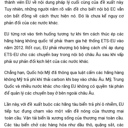
thành viên EU về nội dung pháp lý cuối cùng của đề xuất này.
Tuy nhiên, những người nắm rõ vấn đề cho biết nội bộ EC vẫn
còn bất đồng về cách thực hiện nó. Đó là chưa kể nguy cơ
phản đối của các nước khác.
EU từng rơi vào tình huống tương tự khi tìm cách thúc ép các
hãng hàng không quốc tế phải tham gia hệ thống ETS-EU vào
năm 2012. Rốt cục, EU phải nhượng bộ bằng cách chỉ áp dụng
ETS-EU cho các chuyến bay trong nội bộ châu Âu sau khi vấp
phải sự phản đối kịch liệt của các nước khác.
Chẳng hạn, Quốc hội Mỹ đã thông qua luật cấm các hãng hàng
không Mỹ trả phí khí thải carbon khi bay vào châu Âu. Mỹ, Trung
Quốc và nhiều nước khác cho rằng EU không có quyền tài phán
để quản lý các chuyến bay ở bên ngoài châu Âu.
Lần này, với đề xuất buộc các hãng tàu biển trả phí ô nhiễm, EU
tiếp tục đụng chạm vào một vấn đề nóng của thương mại
toàn cầu. Vận tải biển là xương sống của thương mại toàn cầu.
Các tàu biển chở các hàng hóa như dầu thô, quặng sắt, các