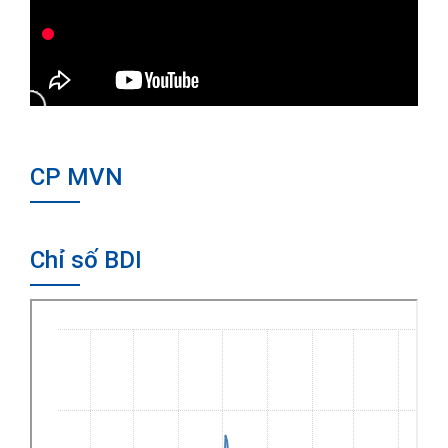
CP MVN
Chỉ số BDI