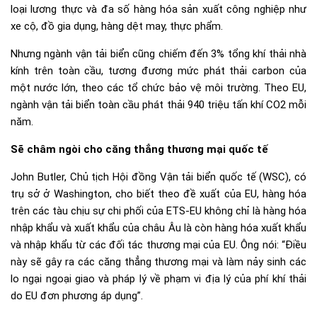
loại lương thực và đa số hàng hóa sản xuất công nghiệp như
xe cộ, đồ gia dụng, hàng dệt may, thực phẩm.
Nhưng ngành vận tải biển cũng chiếm đến 3% tổng khí thải nhà
kính trên toàn cầu, tương đương mức phát thải carbon của
một nước lớn, theo các tổ chức bảo vệ môi trường. Theo EU,
ngành vận tải biển toàn cầu phát thải 940 triệu tấn khí CO2 mỗi
năm.
Sẽ châm ngòi cho căng thẳng thương mại quốc tế
John Butler, Chủ tịch Hội đồng Vận tải biển quốc tế (WSC), có
trụ sở ở Washington, cho biết theo đề xuất của EU, hàng hóa
trên các tàu chịu sự chi phối của ETS-EU không chỉ là hàng hóa
nhập khẩu và xuất khẩu của châu Âu là còn hàng hóa xuất khẩu
và nhập khẩu từ các đối tác thương mại của EU. Ông nói: “Điều
này sẽ gây ra các căng thẳng thương mại và làm nảy sinh các
lo ngại ngoại giao và pháp lý về phạm vi địa lý của phí khí thải
do EU đơn phương áp dụng”.