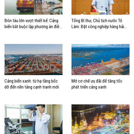
Đón tàu lớn vượt thiết kế: Cảng
Tổng Bí thư, Chủ tịch nước Tô
biển bắt buộc lập phương án điều
Lâm: Đặt công nghiệp hàng hải
động, đánh giá rủi ro
đúng vị trí trong chiến lược xây
dựng Việt Nam trở thành quốc gia
biển mạnh
Cảng biển xanh: từ hạ tầng bốc
Mở cơ chế ưu đãi để tăng tốc
dỡ đến nền tảng cạnh tranh mới
phát triển cảng xanh