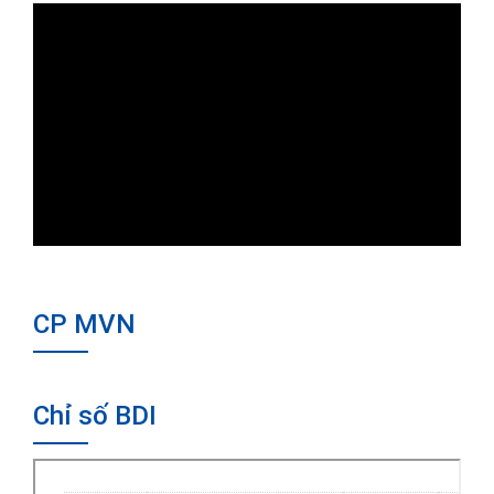
CP MVN
Chỉ số BDI