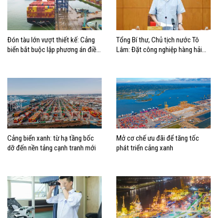
Đón tàu lớn vượt thiết kế: Cảng
Tổng Bí thư, Chủ tịch nước Tô
biển bắt buộc lập phương án điều
Lâm: Đặt công nghiệp hàng hải
động, đánh giá rủi ro
đúng vị trí trong chiến lược xây
dựng Việt Nam trở thành quốc gia
biển mạnh
Cảng biển xanh: từ hạ tầng bốc
Mở cơ chế ưu đãi để tăng tốc
dỡ đến nền tảng cạnh tranh mới
phát triển cảng xanh