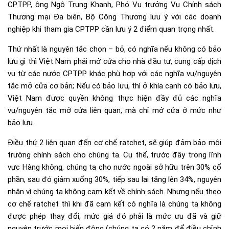
CPTPP, ông Ngô Trung Khanh, Phó Vụ trưởng Vụ Chính sách
Thương mại Đa biên, Bộ Công Thương lưu ý với các doanh
nghiệp khi tham gia CPTPP cần lưu ý 2 điểm quan trọng nhất.
Thứ nhất là nguyên tắc chọn – bỏ, có nghĩa nếu không có bảo
lưu gì thì Việt Nam phải mở cửa cho nhà đầu tư, cung cấp dịch
vụ từ các nước CPTPP khác phù hợp với các nghĩa vụ/nguyên
tắc mở cửa cơ bản; Nếu có bảo lưu, thì ở khía cạnh có bảo lưu,
Việt Nam được quyền không thực hiện đầy đủ các nghĩa
vụ/nguyên tắc mở cửa liên quan, mà chỉ mở cửa ở mức như
bảo lưu.
Điều thứ 2 liên quan đến cơ chế ratchet, sẽ giúp đảm bảo môi
trường chính sách cho chúng ta. Cụ thể, trước đây trong lĩnh
vực Hàng không, chúng ta cho nước ngoài sở hữu trên 30% cổ
phần, sau đó giảm xuống 30%, tiếp sau lại tăng lên 34%, nguyên
nhân vì chúng ta không cam kết về chính sách. Nhưng nếu theo
cơ chế ratchet thì khi đã cam kết có nghĩa là chúng ta không
được phép thay đổi, mức giá đó phải là mức ưu đã và giữ
nguyên trước mọi biến động (chúng ta có 2 năm để điều chỉnh