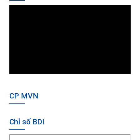
CP MVN
Chỉ số BDI