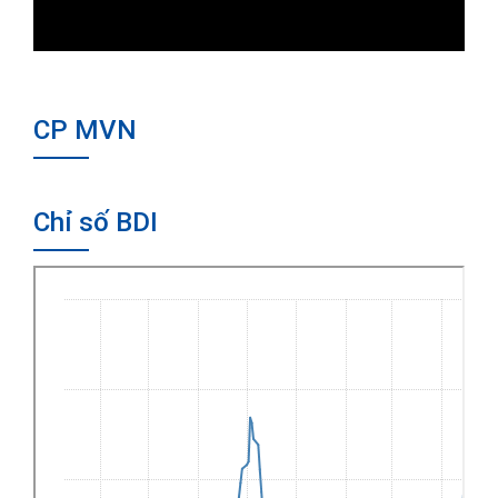
CP MVN
Chỉ số BDI