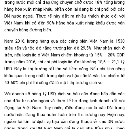
trong nước mới chỉ đáp ứng chuyên chở được 18% tổng lượng
hàng hóa xuất nhập khẩu, phần còn lại đang bị chi phối bởi các
DN nước ngoài. Thực tế này đặt ra nhiều thách thức đối với
Việt Nam, khi có đến 90% hàng hóa xuất nhập khẩu được vận
chuyển bằng đường biển.
Năm 2016, lượng hàng qua các cảng biển Việt Nam là 1530
triệu tấn và tốc độ tăng trưởng lên đế 29,5%. Như phân tích ở
trên, nếu logistic ở Việt Nam chiếm khoảng từ 15% – 20% GDP
trong năm 2016, thì chi phí logistic đạt khoảng 18,6 – 21,1 tỷ
USD. Đây là thị trường rất lớn và tiềm năng. Nếu chỉ tính riêng
khâu quan trọng nhất trong dịch vụ hậu cần là vận tải, chiếm từ
40-60% chi phí thì cũng đã là một thị trường dịch vụ…
Với doanh số hàng tỷ USD, dịch vụ hậu cần đang hấp dẫn các
nhà đầu tư nước ngoài và thực tế họ đang kinh doanh rất sôi
động tại Việt Nam. Tuy nhiên, điều đáng nói là các DN trong
nước hiện đang thua hoàn toàn trên thị trường này. Hiện nay,
nguồn lợi lớn từ dịch vụ hậu cần đang thuộc về các DN nước
ngoài, trong khi DN Việt Nam chỉ là các nhà thầu phụ. Theo