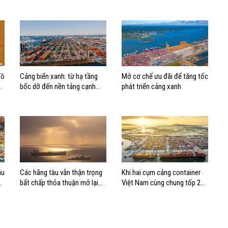
Tô
Cảng biển xanh: từ hạ tầng
Mở cơ chế ưu đãi để tăng tốc
bốc dỡ đến nền tảng cạnh
phát triển cảng xanh
tranh mới
ầu
Các hãng tàu vẫn thận trọng
Khi hai cụm cảng container
bất chấp thỏa thuận mở lại
Việt Nam cùng chung tốp 20
eo biển Hormuz
thế giới về hiệu suất