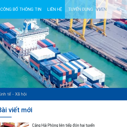
CÔNG BỐ THÔNG TIN
LIÊN HỆ
TUYỂN DỤNG
VI/
EN
inh tế - Xã hội
Bài viết mới
Cảng Hải Phòng liên tiếp đón hai tuyến