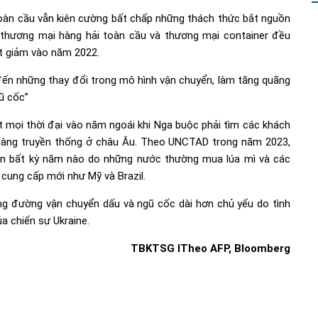
àn cầu vẫn kiên cường bất chấp những thách thức bắt nguồn
g thương mại hàng hải toàn cầu và thương mại container đều
t giảm vào năm 2022.
 đến những thay đổi trong mô hình vận chuyển, làm tăng quãng
ũ cốc”
 mọi thời đại vào năm ngoái khi Nga buộc phải tìm các khách
h hàng truyền thống ở châu Âu. Theo UNCTAD trong năm 2023,
ơn bất kỳ năm nào do những nước thường mua lúa mì và các
 cung cấp mới như Mỹ và Brazil.
g đường vận chuyển dấu và ngũ cốc dài hơn chủ yếu do tình
a chiến sự Ukraine.
TBKTSG ITheo AFP, Bloomberg