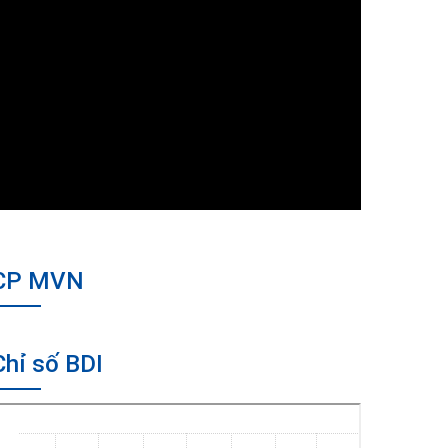
CP MVN
Chỉ số BDI