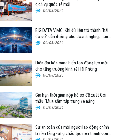
dịch vụ quốc tế mới
06/08/2026
BIG DATA VIMC: Khi dữ liệu trở thành “hải
đồ số” dẫn đường cho doanh nghiệp hàng
hải
06/08/2026
Hiện đại hóa cảng biển tạo động lực mới
cho tăng trưởng kinh tế Hải Phòng
06/08/2026
Gia hạn thời gian nộp hồ sơ đề xuất Gói
thầu “Mua sắm tập trung xe nâng
container thuộc Tổng công ty Hàng hải
05/08/2026
Việt Nam – CTCP”
Sự an toàn của mỗi người lao động chính
là nền tảng vững chắc tạo nên thành công
của Cảng Đà Nẵng
05/08/2026