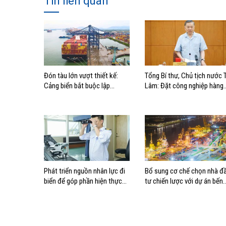
Tin liên quan
Đón tàu lớn vượt thiết kế:
Tổng Bí thư, Chủ tịch nước 
Cảng biển bắt buộc lập
Lâm: Đặt công nghiệp hàng
phương án điều động, đánh
hải đúng vị trí trong chiến
giá rủi ro
lược xây dựng Việt Nam trở
thành quốc gia biển mạnh
Phát triển nguồn nhân lực đi
Bổ sung cơ chế chọn nhà đ
biển để góp phần hiện thực
tư chiến lược với dự án bến
hóa Chiến lược biển Việt Nam
cảng lớn