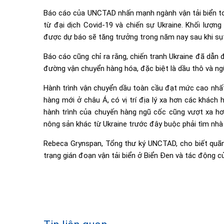
Báo cáo của UNCTAD nhấn mạnh ngành vận tải biển to
từ đại dịch Covid-19 và chiến sự Ukraine. Khối lượn
được dự báo sẽ tăng trưởng trong năm nay sau khi sụ
Báo cáo cũng chỉ ra rằng, chiến tranh Ukraine đã dẫn
đường vận chuyển hàng hóa, đặc biệt là dầu thô và ng
Hành trình vận chuyển dầu toàn cầu đạt mức cao nhất
hàng mới ở châu Á, có vị trí địa lý xa hơn các khác
hành trình của chuyến hàng ngũ cốc cũng vượt xa h
nông sản khác từ Ukraine trước đây buộc phải tìm nhà
Rebeca Grynspan, Tổng thư ký UNCTAD, cho biết quãn
trạng gián đoạn vận tải biển ở Biển Đen và tác động củ