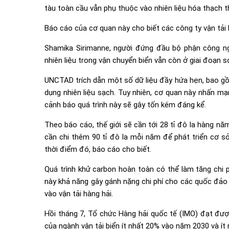
tàu toàn cầu vẫn phụ thuộc vào nhiên liệu hóa thạch 
Báo cáo của cơ quan này cho biết các công ty vận tải
Shamika Sirimanne, người đứng đầu bộ phận công ng
nhiên liệu trong vận chuyển biển vẫn còn ở giai đoạn sơ
UNCTAD trích dẫn một số dữ liệu đầy hứa hẹn, bao g
dụng nhiên liệu sạch. Tuy nhiên, cơ quan này nhấn mạ
cảnh báo quá trình này sẽ gây tốn kém đáng kể.
Theo báo cáo, thế giới sẽ cần tới 28 tỉ đô la hàng nă
cần chi thêm 90 tỉ đô la mỗi năm để phát triển cơ sở
thời điểm đó, báo cáo cho biết.
Quá trình khử carbon hoàn toàn có thể làm tăng chi p
này khả năng gây gánh nặng chi phí cho các quốc đảo
vào vận tải hàng hải.
Hồi tháng 7, Tổ chức Hàng hải quốc tế (IMO) đạt đượ
của ngành vận tải biển ít nhất 20% vào năm 2030 và í