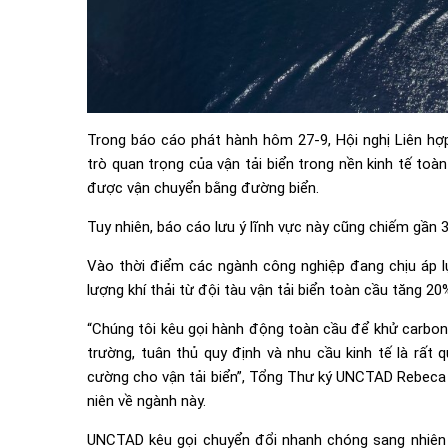
Trong báo cáo phát hành hôm 27-9, Hội nghị Liên hợ
trò quan trọng của vận tải biển trong nền kinh tế toà
được vận chuyển bằng đường biển.
Tuy nhiên, báo cáo lưu ý lĩnh vực này cũng chiếm gần 3
Vào thời điểm các ngành công nghiệp đang chịu áp lự
lượng khí thải từ đội tàu vận tải biển toàn cầu tăng 20
“Chúng tôi kêu gọi hành động toàn cầu để khử carbon 
trường, tuân thủ quy định và nhu cầu kinh tế là rất 
cường cho vận tải biển”, Tổng Thư ký UNCTAD Rebeca G
niên về ngành này.
UNCTAD kêu gọi chuyển đổi nhanh chóng sang nhiên l