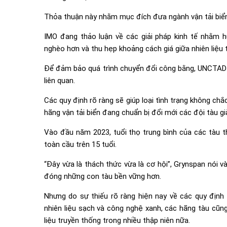
Thỏa thuận này nhằm mục đích đưa ngành vận tải biể
IMO đang thảo luận về các giải pháp kinh tế nhằm 
nghèo hơn và thu hẹp khoảng cách giá giữa nhiên liệu t
Để đảm bảo quá trình chuyển đổi công bằng, UNCTAD k
liên quan.
Các quy định rõ ràng sẽ giúp loại tình trạng không ch
hãng vận tải biển đang chuẩn bị đổi mới các đội tàu già
Vào đầu năm 2023, tuổi thọ trung bình của các tàu th
toàn cầu trên 15 tuổi.
“Đây vừa là thách thức vừa là cơ hội”, Grynspan nói và
đóng những con tàu bền vững hơn.
Nhưng do sự thiếu rõ ràng hiện nay về các quy định
nhiên liệu sạch và công nghệ xanh, các hãng tàu cũn
liệu truyền thống trong nhiều thập niên nữa.