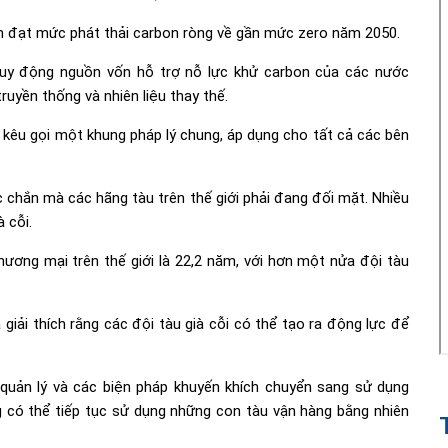
n đạt mức phát thải carbon ròng về gần mức zero năm 2050.
huy động nguồn vốn hỗ trợ nỗ lực khử carbon của các nước
ruyền thống và nhiên liệu thay thế.
êu gọi một khung pháp lý chung, áp dụng cho tất cả các bên
ắc chắn mà các hãng tàu trên thế giới phải đang đối mặt. Nhiều
 cỗi.
ương mại trên thế giới là 22,2 năm, với hơn một nửa đội tàu
 giải thích rằng các đội tàu già cỗi có thể tạo ra động lực để
 quản lý và các biện pháp khuyến khích chuyển sang sử dụng
g có thể tiếp tục sử dụng những con tàu vận hàng bằng nhiên