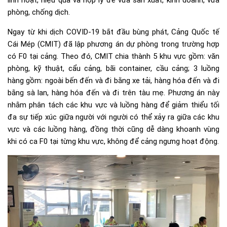
linh hoạt, hiệu quả và hợp lý để vừa sản xuất, kinh doanh, vừa
phòng, chống dịch.
Ngay từ khi dịch COVID-19 bắt đầu bùng phát, Cảng Quốc tế
Cái Mép (CMIT) đã lập phương án dự phòng trong trường hợp
có F0 tại cảng. Theo đó, CMIT chia thành 5 khu vực gồm: văn
phòng, kỹ thuật, cẩu cảng, bãi container, cầu cảng; 3 luồng
hàng gồm: ngoài bến đến và đi bằng xe tải, hàng hóa đến và đi
bằng sà lan, hàng hóa đến và đi trên tàu mẹ. Phương án này
nhằm phân tách các khu vực và luồng hàng để giảm thiểu tối
đa sự tiếp xúc giữa người với người có thể xảy ra giữa các khu
vực và các luồng hàng, đồng thời cũng dễ dàng khoanh vùng
khi có ca F0 tại từng khu vực, không để cảng ngưng hoạt động.