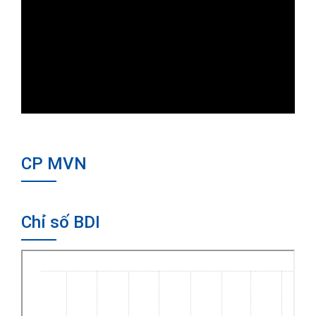
CP MVN
Chỉ số BDI