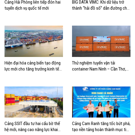
Cảng Hải Phòng liên tiếp đón hai
BIG DATA VIMC: Khi dữ liệu trở
tuyến dịch vụ quốc tế mới
thành “hải đồ số” dẫn đường cho
doanh nghiệp hàng hải
Hiện đại hóa cảng biển tạo động
Thử nghiệm tuyến vận tải
lực mới cho tăng trưởng kinh tế
container Nam Ninh – Cần Thơ,
Hải Phòng
mở thêm hướng kết nối logistics
cho ĐBSCL
Cảng SSIT đầu tư hai cẩu bờ thế
Cảng Cam Ranh tăng tốc bứt phá,
hệ mới, nâng cao năng lực khai
tạo nền tảng hoàn thành mục tiêu