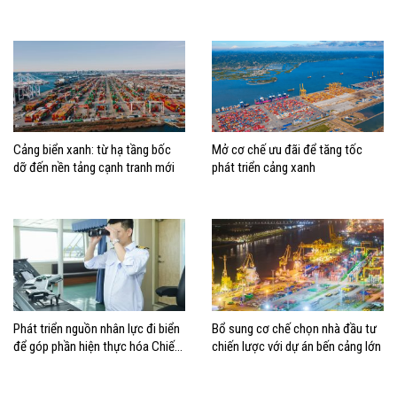
động, đánh giá rủi ro
đúng vị trí trong chiến lược xây
dựng Việt Nam trở thành quốc gia
biển mạnh
Cảng biển xanh: từ hạ tầng bốc
Mở cơ chế ưu đãi để tăng tốc
dỡ đến nền tảng cạnh tranh mới
phát triển cảng xanh
Phát triển nguồn nhân lực đi biển
Bổ sung cơ chế chọn nhà đầu tư
để góp phần hiện thực hóa Chiến
chiến lược với dự án bến cảng lớn
lược biển Việt Nam