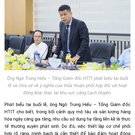
Ông Ngô Trung Hiếu – Tổng Giám đốc HTIT phát biểu tại buổi
lễ và chia sẻ về ý nghĩa của thỏa thuận phối hợp đối với hoạt
động khai thác tại khu vực cảng Lạch Huyện.
Phát biểu tại buổi lễ, ông Ngô Trung Hiếu – Tổng Giám đốc
HTIT cho biết, trong bối cảnh quy mô tàu và sản lượng hàng
hóa ngày càng gia tăng, nhu cầu sử dụng hạ tầng liền kề là thực
tế thường xuyên phát sinh. Do đó, việc thiết lập cơ chế phối
hợp rõ ràng, minh bạch là cần thiết để bảo đảm hoạt động