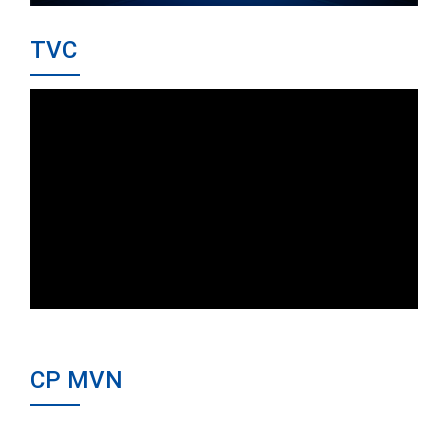
TVC
CP MVN