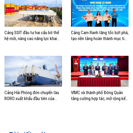
Cảng SSIT đầu tư hai cẩu bờ thế
Cảng Cam Ranh tăng tốc bứt phá,
hệ mới, nâng cao năng lực khai
tạo nền tảng hoàn thành mục tiêu
thác cảng
tăng trưởng năm 2026
Cảng Hải Phòng đón chuyến tàu
VIMC và thành phố Đông Quản
RORO xuất khẩu đầu tiên của
tăng cường hợp tác, mở rộng kết
Hyundai Glovis
nối logistics và thương mại Việt
Nam – Trung Quốc