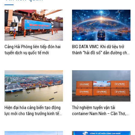
Cảng Hải Phòng liên tiếp đón hai
BIG DATA VIMC: Khi dữ liệu trở
tuyến dịch vụ quốc tế mới
thành “hải đồ số” dẫn đường cho
doanh nghiệp hàng hải
Hiện đại hóa cảng biển tạo động
Thử nghiệm tuyến vận tải
lực mới cho tăng trưởng kinh tế
container Nam Ninh – Cần Thơ,
Hải Phòng
mở thêm hướng kết nối logistics
cho ĐBSCL