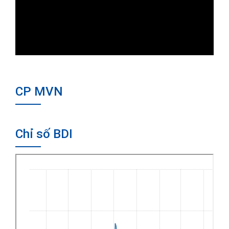
CP MVN
Chỉ số BDI