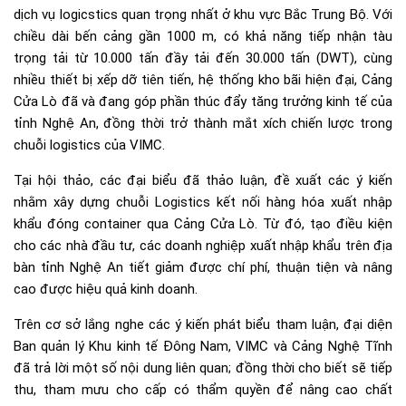
dịch vụ logicstics quan trọng nhất ở khu vực Bắc Trung Bộ. Với
chiều dài bến cảng gần 1000 m, có khả năng tiếp nhận tàu
trọng tải từ 10.000 tấn đầy tải đến 30.000 tấn (DWT), cùng
nhiều thiết bị xếp dỡ tiên tiến, hệ thống kho bãi hiện đại, Cảng
Cửa Lò đã và đang góp phần thúc đẩy tăng trưởng kinh tế của
tỉnh Nghệ An, đồng thời trở thành mắt xích chiến lược trong
chuỗi logistics của VIMC.
Tại hội thảo, các đại biểu đã thảo luận, đề xuất các ý kiến
nhằm xây dựng chuỗi Logistics kết nối hàng hóa xuất nhập
khẩu đóng container qua Cảng Cửa Lò. Từ đó, tạo điều kiện
cho các nhà đầu tư, các doanh nghiệp xuất nhập khẩu trên địa
bàn tỉnh Nghệ An tiết giảm được chí phí, thuận tiện và nâng
cao được hiệu quả kinh doanh.
Trên cơ sở lắng nghe các ý kiến phát biểu tham luận, đại diện
Ban quản lý Khu kinh tế Đông Nam, VIMC và Cảng Nghệ Tĩnh
đã trả lời một số nội dung liên quan; đồng thời cho biết sẽ tiếp
thu, tham mưu cho cấp có thẩm quyền để nâng cao chất