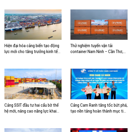
Hiện đại hóa cảng biển tạo động
Thử nghiệm tuyến vận tải
lực mới cho tăng trưởng kinh tế
container Nam Ninh – Cần Thơ,
Hải Phòng
mở thêm hướng kết nối logistics
cho ĐBSCL
Cảng SSIT đầu tư hai cẩu bờ thế
Cảng Cam Ranh tăng tốc bứt phá,
hệ mới, nâng cao năng lực khai
tạo nền tảng hoàn thành mục tiêu
thác cảng
tăng trưởng năm 2026