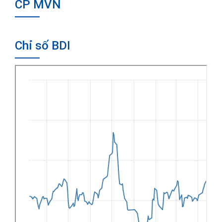
CP MVN
Chỉ số BDI