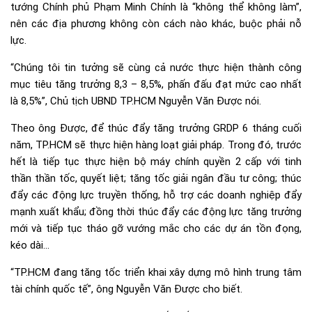
tướng Chính phủ Phạm Minh Chính là “không thể không làm”,
nên các địa phương không còn cách nào khác, buộc phải nỗ
lực.
“Chúng tôi tin tưởng sẽ cùng cả nước thực hiện thành công
mục tiêu tăng trưởng 8,3 – 8,5%, phấn đấu đạt mức cao nhất
là 8,5%”, Chủ tịch UBND TP.HCM Nguyễn Văn Được nói.
Theo ông Được, để thúc đẩy tăng trưởng GRDP 6 tháng cuối
năm, TP.HCM sẽ thực hiện hàng loạt giải pháp. Trong đó, trước
hết là tiếp tục thực hiện bộ máy chính quyền 2 cấp với tinh
thần thần tốc, quyết liệt; tăng tốc giải ngân
đầu tư
công; thúc
đẩy các động lực truyền thống, hỗ trợ các doanh nghiệp đẩy
mạnh xuất khẩu; đồng thời thúc đẩy các động lực tăng trưởng
mới và tiếp tục tháo gỡ vướng mắc cho các
dự án
tồn đọng,
kéo dài…
“TP.HCM đang tăng tốc triển khai xây dựng mô hình trung tâm
tài chính quốc tế”, ông Nguyễn Văn Được cho biết.