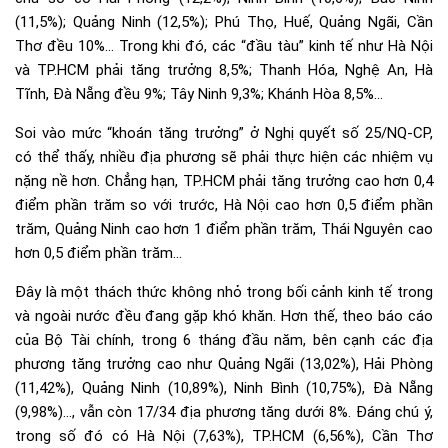
(11,5%); Quảng Ninh (12,5%); Phú Thọ, Huế, Quảng Ngãi, Cần
Thơ đều 10%… Trong khi đó, các “đầu tàu” kinh tế như Hà Nội
và TP.HCM phải tăng trưởng 8,5%; Thanh Hóa, Nghệ An, Hà
Tĩnh, Đà Nẵng đều 9%; Tây Ninh 9,3%; Khánh Hòa 8,5%…
Soi vào mức “khoán tăng trưởng” ở Nghị quyết số 25/NQ-CP,
có thể thấy, nhiều địa phương sẽ phải thực hiện các nhiệm vụ
nặng nề hơn. Chẳng hạn, TP.HCM phải tăng trưởng cao hơn 0,4
điểm phần trăm so với trước, Hà Nội cao hơn 0,5 điểm phần
trăm, Quảng Ninh cao hơn 1 điểm phần trăm, Thái Nguyên cao
hơn 0,5 điểm phần trăm…
Đây là một thách thức không nhỏ trong bối cảnh kinh tế trong
và ngoài nước đều đang gặp khó khăn. Hơn thế, theo báo cáo
của Bộ Tài chính, trong 6 tháng đầu năm, bên cạnh các địa
phương tăng trưởng cao như Quảng Ngãi (13,02%), Hải Phòng
(11,42%), Quảng Ninh (10,89%), Ninh Bình (10,75%), Đà Nẵng
(9,98%)…, vẫn còn 17/34 địa phương tăng dưới 8%. Đáng chú ý,
trong số đó có Hà Nội (7,63%), TP.HCM (6,56%), Cần Thơ