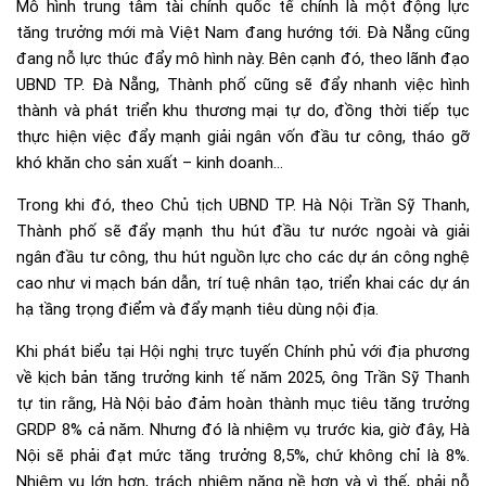
Mô hình trung tâm tài chính quốc tế chính là một động lực
tăng trưởng mới mà Việt Nam đang hướng tới. Đà Nẵng cũng
đang nỗ lực thúc đẩy mô hình này. Bên cạnh đó, theo lãnh đạo
UBND TP. Đà Nẵng, Thành phố cũng sẽ đẩy nhanh việc hình
thành và phát triển khu thương mại tự do, đồng thời tiếp tục
thực hiện việc đẩy mạnh giải ngân vốn đầu tư công, tháo gỡ
khó khăn cho sản xuất – kinh doanh…
Trong khi đó, theo Chủ tịch UBND TP. Hà Nội Trần Sỹ Thanh,
Thành phố sẽ đẩy mạnh thu hút đầu tư nước ngoài và giải
ngân đầu tư công, thu hút nguồn lực cho các dự án công nghệ
cao như vi mạch bán dẫn, trí tuệ nhân tạo, triển khai các dự án
hạ tầng trọng điểm và đẩy mạnh
tiêu dùng
nội địa.
Khi phát biểu tại Hội nghị trực tuyến Chính phủ với địa phương
về kịch bản tăng trưởng kinh tế năm 2025, ông Trần Sỹ Thanh
tự tin rằng, Hà Nội bảo đảm hoàn thành mục tiêu tăng trưởng
GRDP 8% cả năm. Nhưng đó là nhiệm vụ trước kia, giờ đây, Hà
Nội sẽ phải đạt mức tăng trưởng 8,5%, chứ không chỉ là 8%.
Nhiệm vụ lớn hơn, trách nhiệm nặng nề hơn và vì thế, phải nỗ