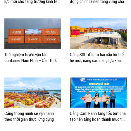
lực mới cho tăng trưởng kinh tế
động chính là nền tảng vững chắc
Hải Phòng
tạo nên thành công của Cảng Đà
Nẵng
Thử nghiệm tuyến vận tải
Cảng SSIT đầu tư hai cẩu bờ thế
container Nam Ninh – Cần Thơ,
hệ mới, nâng cao năng lực khai
mở thêm hướng kết nối logistics
thác cảng
cho ĐBSCL
Cảng thông minh sẽ vận hành
Cảng Cam Ranh tăng tốc bứt phá,
theo thời gian thực, ứng dụng
tạo nền tảng hoàn thành mục tiêu
mạnh AI và tự động hóa
tăng trưởng năm 2026