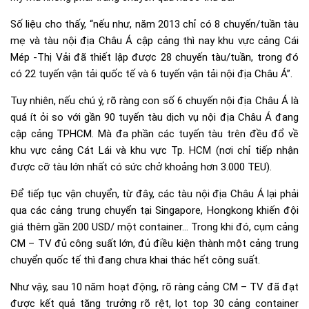
Số liệu cho thấy, “nếu như, năm 2013 chỉ có 8 chuyến/tuần tàu
mẹ và tàu nội địa Châu Á cập cảng thì nay khu vực cảng Cái
Mép -Thị Vải đã thiết lập được 28 chuyến tàu/tuần, trong đó
có 22 tuyến vận tải quốc tế và 6 tuyến vận tải nội địa Châu Á”.
Tuy nhiên, nếu chú ý, rõ ràng con số 6 chuyến nội địa Châu Á là
quá ít ỏi so với gần 90 tuyến tàu dịch vụ nội địa Châu Á đang
cập cảng TPHCM. Mà đa phần các tuyến tàu trên đều đổ về
khu vực cảng Cát Lái và khu vực Tp. HCM (nơi chỉ tiếp nhận
được cỡ tàu lớn nhất có sức chở khoảng hơn 3.000 TEU).
Để tiếp tục vận chuyển, từ đây, các tàu nội địa Châu Á lại phải
qua các cảng trung chuyển tại Singapore, Hongkong khiến đội
giá thêm gần 200 USD/ một container… Trong khi đó, cụm cảng
CM – TV đủ công suất lớn, đủ điều kiện thành một cảng trung
chuyển quốc tế thì đang chưa khai thác hết công suất.
Như vậy, sau 10 năm hoạt động, rõ ràng cảng CM – TV đã đạt
được kết quả tăng trưởng rõ rệt, lọt top 30 cảng container