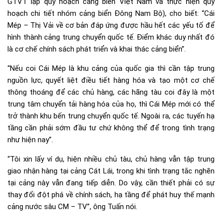
GTVT lập quy hoạch cảng biển Việt Nam và thực hiện quy
hoạch chi tiết nhóm cảng biển Đông Nam Bộ), cho biết: “Cái
Mép – Thị Vải về cơ bản đáp ứng được hầu hết các yếu tố để
hình thành cảng trung chuyển quốc tế. Điểm khác duy nhất đó
là cơ chế chính sách phát triển và khai thác cảng biển”.
“Nếu coi Cái Mép là khu cảng của quốc gia thì cần tập trung
nguồn lực, quyết liệt điều tiết hàng hóa và tạo một cơ chế
thông thoáng để các chủ hàng, các hãng tàu coi đây là một
trung tâm chuyển tải hàng hóa của họ, thì Cái Mép mới có thể
trở thành khu bến trung chuyển quốc tế. Ngoài ra, các tuyến hạ
tầng cần phải sớm đầu tư chứ không thể để trong tình trạng
như hiện nay”.
“Tôi xin lấy ví dụ, hiện nhiều chủ tàu, chủ hàng vẫn tập trung
giao nhận hàng tại cảng Cát Lái, trong khi tình trạng tắc nghẽn
tại cảng này vẫn đang tiếp diễn. Do vậy, cần thiết phải có sự
thay đổi đột phá về chính sách, hạ tầng để phát huy thế mạnh
cảng nước sâu CM – TV”, ông Tuấn nói.