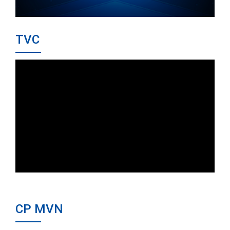
TVC
CP MVN