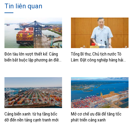
Tin liên quan
Đón tàu lớn vượt thiết kế: Cảng
Tổng Bí thư, Chủ tịch nước Tô
biển bắt buộc lập phương án điều
Lâm: Đặt công nghiệp hàng hải
động, đánh giá rủi ro
đúng vị trí trong chiến lược xây
dựng Việt Nam trở thành quốc gia
biển mạnh
Cảng biển xanh: từ hạ tầng bốc
Mở cơ chế ưu đãi để tăng tốc
dỡ đến nền tảng cạnh tranh mới
phát triển cảng xanh