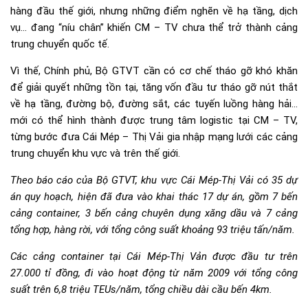
hàng đầu thế giới, nhưng những điểm nghẽn về hạ tầng, dịch
vụ… đang “níu chân” khiến CM – TV chưa thể trở thành cảng
trung chuyển quốc tế.
Vì thế, Chính phủ, Bộ GTVT cần có cơ chế tháo gỡ khó khăn
để giải quyết những tồn tại, tăng vốn đầu tư tháo gỡ nút thắt
về hạ tầng, đường bộ, đường sắt, các tuyến luồng hàng hải…
mới có thể hình thành được trung tâm logistic tại CM – TV,
từng bước đưa Cái Mép – Thị Vải gia nhập mạng lưới các cảng
trung chuyển khu vực và trên thế giới.
Theo báo cáo của Bộ GTVT, khu vực Cái Mép-Thị Vải có 35 dự
án quy hoạch, hiện đã đưa vào khai thác 17 dự án, gồm 7 bến
cảng container, 3 bến cảng chuyên dụng xăng dầu và 7 cảng
tổng hợp, hàng rời, với tổng công suất khoảng 93 triệu tấn/năm.
Các cảng container tại Cái Mép-Thị Vản được đầu tư trên
27.000 tỉ đồng, đi vào hoạt động từ năm 2009 với tổng công
suất trên 6,8 triệu TEUs/năm, tổng chiều dài cầu bến 4km.