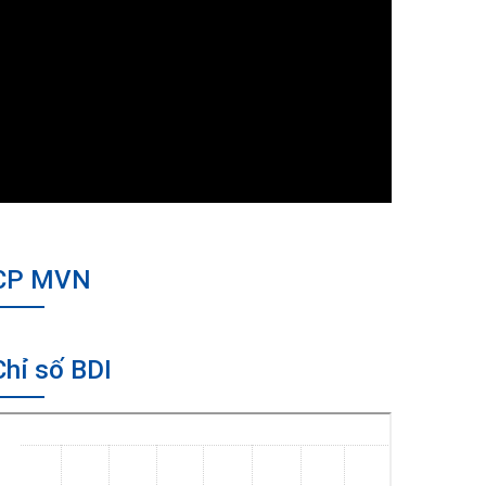
CP MVN
Chỉ số BDI