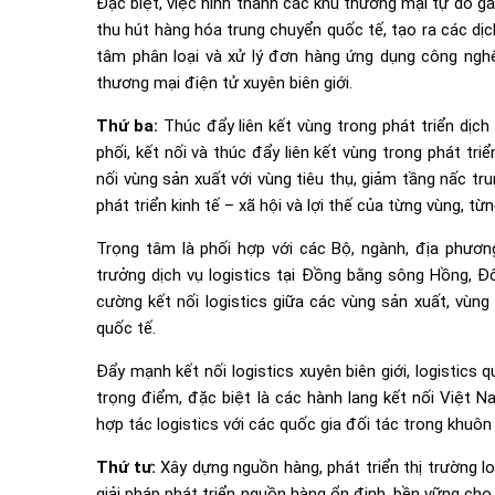
Đặc biệt, việc hình thành các khu thương mại tự do g
thu hút hàng hóa trung chuyển quốc tế, tạo ra các dịch 
tâm phân loại và xử lý đơn hàng ứng dụng công ngh
thương mại điện tử xuyên biên giới.
Thứ ba:
Thúc đẩy liên kết vùng trong phát triển dịch
phối, kết nối và thúc đẩy liên kết vùng trong phát triể
nối vùng sản xuất với vùng tiêu thụ, giảm tầng nấc tr
phát triển kinh tế – xã hội và lợi thế của từng vùng, từ
Trọng tâm là phối hợp với các Bộ, ngành, địa phươn
trưởng dịch vụ logistics tại Đồng bằng sông Hồng,
cường kết nối logistics giữa các vùng sản xuất, vùng
quốc tế.
Đẩy mạnh kết nối logistics xuyên biên giới, logistics
trọng điểm, đặc biệt là các hành lang kết nối Việt 
hợp tác logistics với các quốc gia đối tác trong khuô
Thứ tư:
Xây dựng nguồn hàng, phát triển thị trường l
giải pháp phát triển nguồn hàng ổn định, bền vững cho