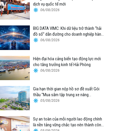
dịch vụ quốc tế mới
06/08/2026
BIG DATA VIMC: Khi dữ liệu trở thành “hải
đồ số” dẫn đường cho doanh nghiệp hàng
hải
06/08/2026
Hiện đại hóa cảng biển tạo động lực mới
cho tăng trưởng kinh tế Hải Phòng
06/08/2026
Gia hạn thời gian nộp hồ sơ đề xuất Gói
thầu “Mua sắm tập trung xe nâng
container thuộc Tổng công ty Hàng hải
05/08/2026
Việt Nam – CTCP”
Sự an toàn của mỗi người lao động chính
là nền tảng vững chắc tạo nên thành công
của Cảng Đà Nẵng
05/08/2026