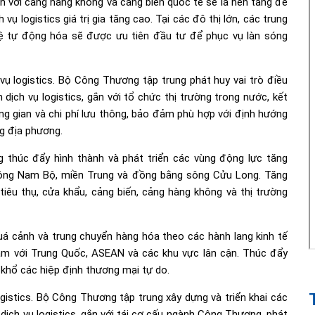
ắn với cảng hàng không và cảng biển quốc tế sẽ là nền tảng để
vụ logistics giá trị gia tăng cao. Tại các đô thị lớn, các trung
ệ tự động hóa sẽ được ưu tiên đầu tư để phục vụ làn sóng
 vụ logistics. Bộ Công Thương tập trung phát huy vai trò điều
n dịch vụ logistics, gắn với tổ chức thị trường trong nước, kết
ung gian và chi phí lưu thông, bảo đảm phù hợp với định hướng
ng địa phương.
g thúc đẩy hình thành và phát triển các vùng động lực tăng
 Đông Nam Bộ, miền Trung và đồng bằng sông Cửu Long. Tăng
 tiêu thụ, cửa khẩu, cảng biến, cảng hàng không và thị trường
 quá cảnh và trung chuyển hàng hóa theo các hành lang kinh tế
Nam với Trung Quốc, ASEAN và các khu vực lân cận. Thúc đẩy
n khổ các hiệp định thương mại tự do.
ogistics. Bộ Công Thương tập trung xây dựng và triển khai các
 dịch vụ logistics, gắn với tái cơ cấu ngành Công Thương, phát