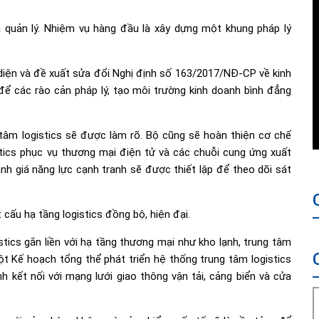
 quản lý. Nhiệm vụ hàng đầu là xây dựng một khung pháp lý
iện và đề xuất sửa đổi Nghị định số 163/2017/NĐ-CP về kinh
 để các rào cản pháp lý, tạo môi trường kinh doanh bình đẳng
 tâm logistics sẽ được làm rõ. Bộ cũng sẽ hoàn thiện cơ chế
gistics phục vụ thương mại điện tử và các chuỗi cung ứng xuất
nh giá năng lực cạnh tranh sẽ được thiết lập để theo dõi sát
t cấu hạ tầng logistics đồng bộ, hiện đại.
istics gắn liền với hạ tầng thương mại như kho lạnh, trung tâm
t Kế hoạch tổng thể phát triển hệ thống trung tâm logistics
 kết nối với mạng lưới giao thông vận tải, cảng biển và cửa