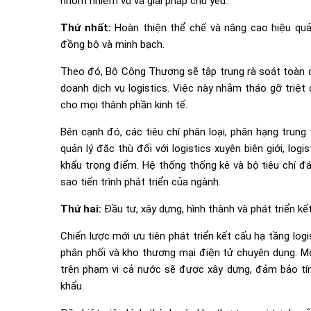
nhóm nhiệm vụ và giải pháp chủ yếu.
Thứ nhất:
Hoàn thiện thể chế và nâng cao hiệu quả
đồng bộ và minh bạch.
Theo đó, Bộ Công Thương sẽ tập trung rà soát toàn d
doanh dịch vụ logistics. Việc này nhằm tháo gỡ triệt
cho mọi thành phần kinh tế.
Bên cạnh đó, các tiêu chí phân loại, phân hạng trung
quản lý đặc thù đối với logistics xuyên biên giới, lo
khẩu trọng điểm. Hệ thống thống kê và bộ tiêu chí đá
sao tiến trình phát triển của ngành.
Thứ hai:
Đầu tư, xây dựng, hình thành và phát triển kế
Chiến lược mới ưu tiên phát triển kết cấu hạ tầng log
phân phối và kho thương mại điện tử chuyên dụng. Mộ
trên phạm vi cả nước sẽ được xây dựng, đảm bảo tính
khẩu.