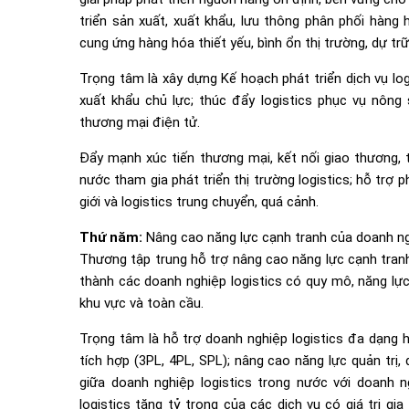
triển sản xuất, xuất khẩu, lưu thông phân phối hàng
cung ứng hàng hóa thiết yếu, bình ổn thị trường, dự tr
Trọng tâm là xây dựng Kế hoạch phát triển dịch vụ lo
xuất khẩu chủ lực; thúc đẩy logistics phục vụ nông 
thương mại điện tử.
Đẩy mạnh xúc tiến thương mại, kết nối giao thương, 
nước tham gia phát triển thị trường logistics; hỗ trợ ph
giới và logistics trung chuyển, quá cảnh.
Thứ năm:
Nâng cao năng lực cạnh tranh của doanh nghi
Thương tập trung hỗ trợ nâng cao năng lực cạnh tranh
thành các doanh nghiệp logistics có quy mô, năng lực
khu vực và toàn cầu.
Trọng tâm là hỗ trợ doanh nghiệp logistics đa dạng h
tích hợp (3PL, 4PL, SPL); nâng cao năng lực quản trị
giữa doanh nghiệp logistics trong nước với doanh 
logistics tăng tỷ trọng của các dịch vụ có giá trị gi