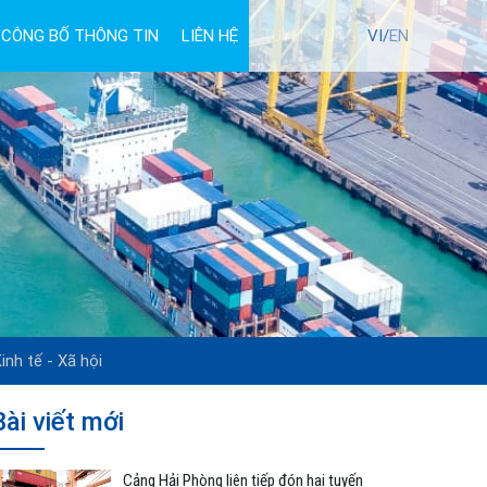
CÔNG BỐ THÔNG TIN
LIÊN HỆ
TUYỂN DỤNG
VI/
EN
inh tế - Xã hội
Bài viết mới
Cảng Hải Phòng liên tiếp đón hai tuyến