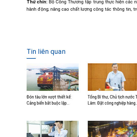
Thứ chín:
Bộ Công Thương tập trung thực hiện các nhi
hành động; nâng cao chất lượng công tác thông tin, tru
Tin liên quan
Đón tàu lớn vượt thiết kế:
Tổng Bí thư, Chủ tịch nước 
Cảng biển bắt buộc lập
Lâm: Đặt công nghiệp hàng
phương án điều động, đánh
hải đúng vị trí trong chiến
giá rủi ro
lược xây dựng Việt Nam trở
thành quốc gia biển mạnh