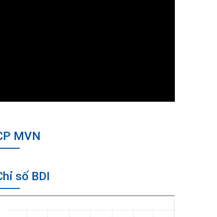
CP MVN
Chỉ số BDI