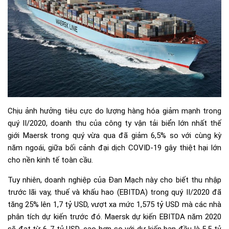
Chịu ảnh hưởng tiêu cực do lượng hàng hóa giảm mạnh trong
quý II/2020, doanh thu của công ty vận tải biển lớn nhất thế
giới Maersk trong quý vừa qua đã giảm 6,5% so với cùng kỳ
năm ngoái, giữa bối cảnh đại dịch COVID-19 gây thiệt hại lớn
cho nền kinh tế toàn cầu.
Tuy nhiên, doanh nghiệp của Đan Mạch này cho biết thu nhập
trước lãi vay, thuế và khấu hao (EBITDA) trong quý II/2020 đã
tăng 25% lên 1,7 tỷ USD, vượt xa mức 1,575 tỷ USD mà các nhà
phân tích dự kiến trước đó. Maersk dự kiến EBITDA năm 2020
sẽ đạt từ 6-7 tỷ USD, cao hơn so với dự kiến ban đầu là 5,5 tỷ