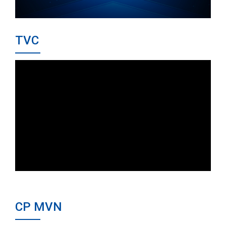
TVC
CP MVN