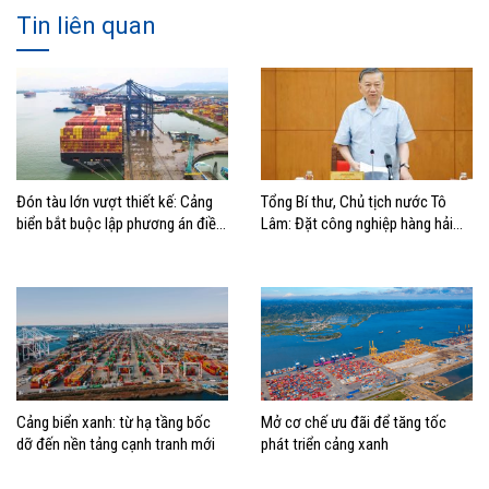
Tin liên quan
Đón tàu lớn vượt thiết kế: Cảng
Tổng Bí thư, Chủ tịch nước Tô
biển bắt buộc lập phương án điều
Lâm: Đặt công nghiệp hàng hải
động, đánh giá rủi ro
đúng vị trí trong chiến lược xây
dựng Việt Nam trở thành quốc gia
biển mạnh
Cảng biển xanh: từ hạ tầng bốc
Mở cơ chế ưu đãi để tăng tốc
dỡ đến nền tảng cạnh tranh mới
phát triển cảng xanh