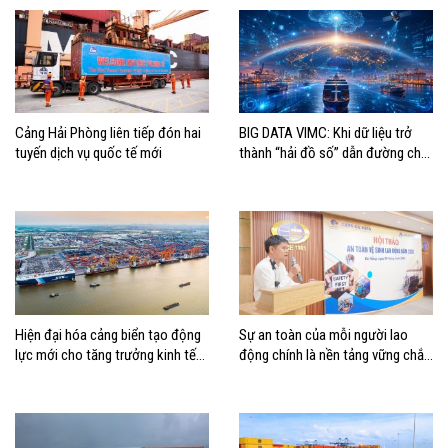
Cảng Hải Phòng liên tiếp đón hai
BIG DATA VIMC: Khi dữ liệu trở
tuyến dịch vụ quốc tế mới
thành “hải đồ số” dẫn đường cho
doanh nghiệp hàng hải
Hiện đại hóa cảng biển tạo động
Sự an toàn của mỗi người lao
lực mới cho tăng trưởng kinh tế
động chính là nền tảng vững chắc
Hải Phòng
tạo nên thành công của Cảng Đà
Nẵng