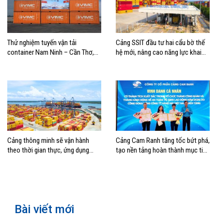
Thử nghiệm tuyến vận tải
Cảng SSIT đầu tư hai cẩu bờ thế
container Nam Ninh – Cần Thơ,
hệ mới, nâng cao năng lực khai
mở thêm hướng kết nối logistics
thác cảng
cho ĐBSCL
Cảng thông minh sẽ vận hành
Cảng Cam Ranh tăng tốc bứt phá,
theo thời gian thực, ứng dụng
tạo nền tảng hoàn thành mục tiêu
mạnh AI và tự động hóa
tăng trưởng năm 2026
Bài viết mới