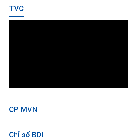
TVC
CP MVN
Chỉ số BDI