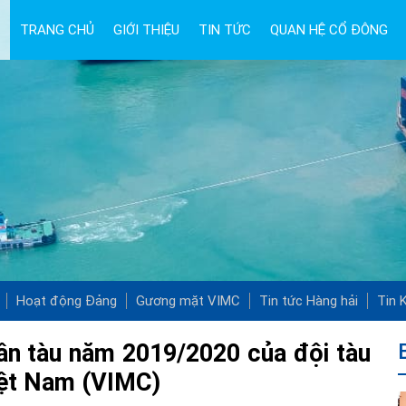
TRANG CHỦ
GIỚI THIỆU
TIN TỨC
QUAN HỆ CỔ ĐÔNG
Hoạt động Đảng
Gương mặt VIMC
Tin tức Hàng hải
Tin K
ân tàu năm 2019/2020 của đội tàu
iệt Nam (VIMC)