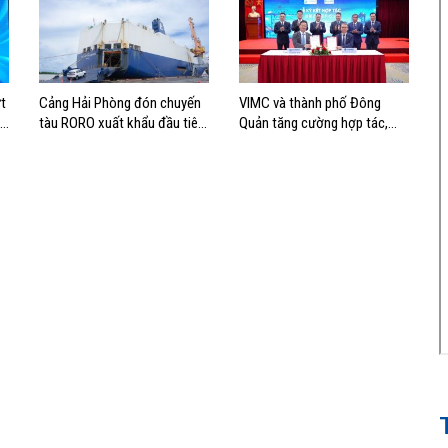
t
Cảng Hải Phòng đón chuyến
VIMC và thành phố Đông
nh
tàu RORO xuất khẩu đầu tiên
Quản tăng cường hợp tác,
của Hyundai Glovis
mở rộng kết nối logistics và
thương mại Việt Nam – Trung
Quốc