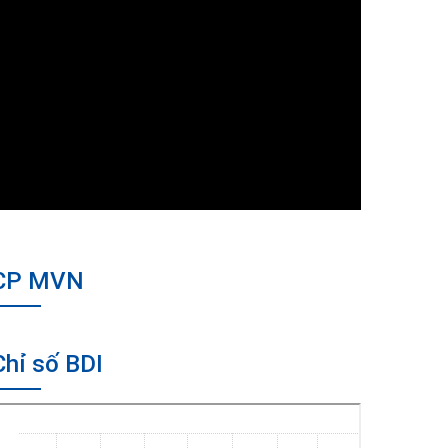
CP MVN
Chỉ số BDI