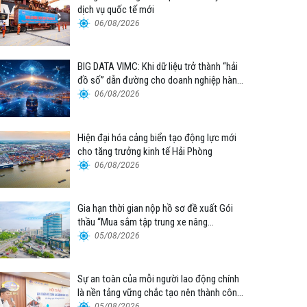
dịch vụ quốc tế mới
06/08/2026
BIG DATA VIMC: Khi dữ liệu trở thành “hải
đồ số” dẫn đường cho doanh nghiệp hàng
hải
06/08/2026
Hiện đại hóa cảng biển tạo động lực mới
cho tăng trưởng kinh tế Hải Phòng
06/08/2026
Gia hạn thời gian nộp hồ sơ đề xuất Gói
thầu “Mua sắm tập trung xe nâng
container thuộc Tổng công ty Hàng hải
05/08/2026
Việt Nam – CTCP”
Sự an toàn của mỗi người lao động chính
là nền tảng vững chắc tạo nên thành công
của Cảng Đà Nẵng
05/08/2026