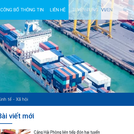
CÔNG BỐ THÔNG TIN
LIÊN HỆ
TUYỂN DỤNG
VI/
EN
inh tế - Xã hội
Bài viết mới
Cảng Hải Phòng liên tiếp đón hai tuyến