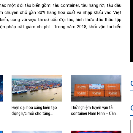
hác một đội tàu biển gồm: tàu container, tàu hàng rời, tàu dầu
ăm chuyên chở gần 30% hàng hóa xuất và nhập khẩu vào Việt
biển, cùng với việc tái cơ cấu đội tàu, hình thức đấu thầu tập
ện pháp cắt giảm chi phí. Trong năm 2018, khối vận tải biển
Hiện đại hóa cảng biển tạo
Thử nghiệm tuyến vận tải
động lực mới cho tăng
container Nam Ninh – Cần
trưởng kinh tế Hải Phòng
Thơ, mở thêm hướng kết nối
logistics cho ĐBSCL